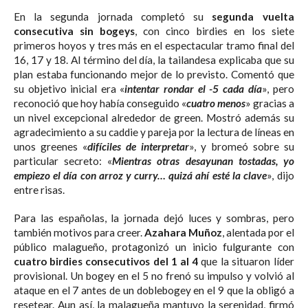
En la segunda jornada completó su
segunda vuelta
consecutiva sin bogeys
, con cinco birdies en los siete
primeros hoyos y tres más en el espectacular tramo final del
16, 17 y 18. Al término del día, la tailandesa explicaba que su
plan estaba funcionando mejor de lo previsto. Comentó que
su objetivo inicial era «
intentar rondar el -5 cada día
», pero
reconoció que hoy había conseguido «
cuatro menos
» gracias a
un nivel excepcional alrededor de green. Mostró además su
agradecimiento a su caddie y pareja por la lectura de líneas en
unos greenes «
difíciles de interpretar
», y bromeó sobre su
particular secreto: «
Mientras otras desayunan tostadas, yo
empiezo el día con arroz y curry… quizá ahí esté la clave
», dijo
entre risas.
Para las españolas, la jornada dejó luces y sombras, pero
también motivos para creer.
Azahara Muñoz
, alentada por el
público malagueño, protagonizó un inicio fulgurante con
cuatro birdies consecutivos del 1 al 4
que la situaron líder
provisional. Un bogey en el 5 no frenó su impulso y volvió al
ataque en el 7 antes de un doblebogey en el 9 que la obligó a
resetear. Aun así, la malagueña mantuvo la serenidad, firmó