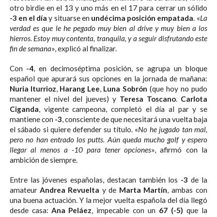
otro birdie en el 13 y uno más en el 17 para cerrar un sólido
-3 en el día
y situarse en
undécima posición empatada
. «
La
verdad es que le he pegado muy bien al drive y muy bien a los
hierros. Estoy muy contenta, tranquila, y a seguir disfrutando este
fin de semana
», explicó al finalizar.
Con
-4
, en decimoséptima posición, se agrupa un bloque
español que apurará sus opciones en la jornada de mañana:
Nuria Iturrioz
,
Harang Lee
,
Luna Sobrón
(que hoy no pudo
mantener el nivel del jueves) y
Teresa Toscano
.
Carlota
Ciganda
, vigente campeona, completó el día al par y se
mantiene con
-3
, consciente de que necesitará una vuelta baja
el sábado si quiere defender su título. «
No he jugado tan mal,
pero no han entrado los putts. Aún queda mucho golf y espero
llegar al menos a -10 para tener opciones
», afirmó con la
ambición de siempre.
Entre las jóvenes españolas, destacan también los
-3
de la
amateur
Andrea Revuelta
y de
Marta Martín
, ambas con
una buena actuación. Y la mejor vuelta española del día llegó
desde casa:
Ana Peláez
, impecable con un
67 (-5)
que la