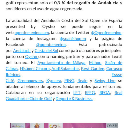
golf representan solo el
0,3 % del regadío de Andalucía
y
son líderes en el uso de agua regenerada.
La actualidad del Andalucía Costa del Sol Open de España
presented by Oysho se puede seguir en la
web
, la cuenta de Twitter
,
openfemenino.com
@Openfemenino
la cuenta de Instagram
y la página de
@spanishopen
Facebook
. Está patrocinado
@openfemenino
por
y
como patrocinadores principales,
Andalucía
Costa del Sol
junto con
como naming partner y patrocinador textil
Oysho
del torneo. El
,
,
Ayuntamiento de Málaga
Mahou
Solán de
,
,
,
,
Cabras
Hisúmer Cincoro
Audi Safamotor
Best Garden
Carrasco
,
Ibéricos
Essse
,
,
,
,
y
se
Café
Greenmowers
Kyocera
PING
Reale
Swing Line
añaden al elenco de apoyos fundamentales para el torneo.
Colaboran en su organización
,
,
,
LET
RFEG
RFGA
Real
y
Guadalhorce Club de Golf
Deporte & Business.