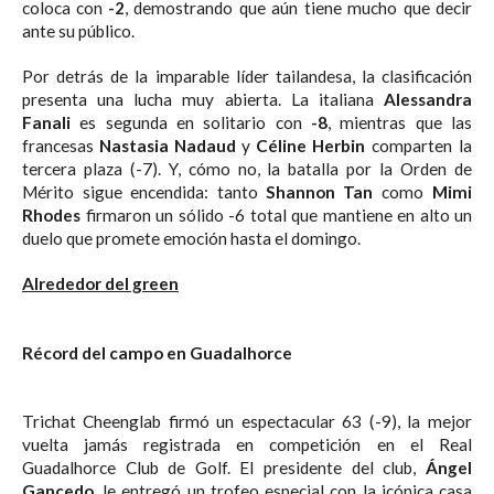
coloca con
-2
, demostrando que aún tiene mucho que decir
ante su público.
Por detrás de la imparable líder tailandesa, la clasificación
presenta una lucha muy abierta. La italiana
Alessandra
Fanali
es segunda en solitario con
-8
, mientras que las
francesas
Nastasia Nadaud
y
Céline Herbin
comparten la
tercera plaza (-7). Y, cómo no, la batalla por la Orden de
Mérito sigue encendida: tanto
Shannon Tan
como
Mimi
Rhodes
firmaron un sólido -6 total que mantiene en alto un
duelo que promete emoción hasta el domingo.
Alrededor del green
Récord del campo en Guadalhorce
Trichat Cheenglab firmó un espectacular 63 (-9), la mejor
vuelta jamás registrada en competición en el Real
Guadalhorce Club de Golf. El presidente del club,
Ángel
Gancedo
, le entregó un trofeo especial con la icónica casa