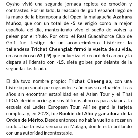
Oysho vivió una segunda jornada repleta de emoción y
contrastes. Por un lado, la reacción del golf español llegó de
la mano de la bicampeona del Open, la malagueña
Azahara
Muñoz
, que con un total de
-5
se erigió como la mejor
española del día, manteniendo vivo el sueño de volver a
pelear por el título. Por otro, el Real Guadalhorce Club de
Golf fue testigo de un acontecimiento histórico:
la
tailandesa Trichat Cheenglab firmó la vuelta de su vida
,
un asombroso
63 (-9)
que pulveriza el récord del campo y la
dispara al liderato con
-15
, siete golpes por delante de la
segunda clasificada.
El día tuvo nombre propio:
Trichat Cheenglab,
con una
historia personal que engrandece aún más su actuación. Tras
años sin encontrar estabilidad en el Asian Tour y el Thai
LPGA, decidió arriesgar sus últimos ahorros para viajar a la
escuela del Ladies European Tour. Allí se ganó la tarjeta
completa y, en 2023, fue
Rookie del Año
y
ganadora de la
Orden de Mérito
. Desde entonces no había vuelto a rozar un
título… hasta esta semana en Málaga, donde está brillando
con una autoridad incontestable.