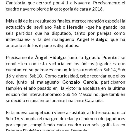
Cantabria, que derrotó por 4-1 a Navarra. Precisamente el
cuadro navarro pierde la categoría de cara a 2016.
Más allá de los resultados finales, merece mención especial la
actuación del sevillano
Pablo Heredia
-que ha ganado los
seis partidos que ha disputado, tanto por parejas como
individuales- y la del malagueño
Ángel Hidalgo
, que ha
anotado 5 de los 6 puntos disputados.
Precisamente
Ángel Hidalgo
, junto a
Ignacio Puente
, se
convierten con esta victoria en los únicos jugadores que
cuentan en su palmarés con un Interautonómico Sub14, Sub
16 y, ahora, Sub18. Como curiosidad, cabe recordar que ellos
dos, junto al malagueño
Gonzalo García
, participaron
también el año pasado en la victoria andaluza en la última
edición del Interautonómico Sub 16 Masculino, que también
se decidió en una emocionante final ante Cataluña.
Esta nueva competición viene a sustituir al Interautonómico
Sub 16, y amplía el margen de edad y el número de jugadores
por equipo, compitiendo cada cuadro con seis golfistas en
Primera División y con cuatro en Segunda.