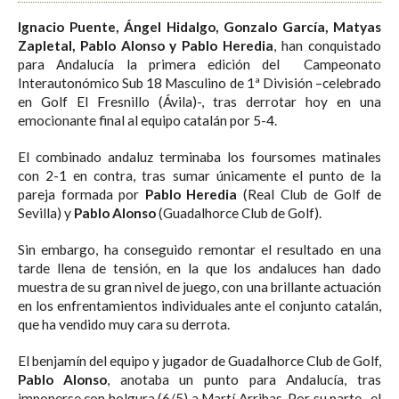
Ignacio Puente, Ángel Hidalgo, Gonzalo García, Matyas
Zapletal, Pablo Alonso y Pablo Heredia
, han conquistado
para Andalucía la primera edición del Campeonato
Interautonómico Sub 18 Masculino de 1ª División –celebrado
en Golf El Fresnillo (Ávila)-, tras derrotar hoy en una
emocionante final al equipo catalán por 5-4.
El combinado andaluz terminaba los foursomes matinales
con 2-1 en contra, tras sumar únicamente el punto de la
pareja formada por
Pablo Heredia
(Real Club de Golf de
Sevilla) y
Pablo Alonso
(Guadalhorce Club de Golf).
Sin embargo, ha conseguido remontar el resultado en una
tarde llena de tensión, en la que los andaluces han dado
muestra de su gran nivel de juego, con una brillante actuación
en los enfrentamientos individuales ante el conjunto catalán,
que ha vendido muy cara su derrota.
El benjamín del equipo y jugador de Guadalhorce Club de Golf,
Pablo Alonso
, anotaba un punto para Andalucía, tras
imponerse con holgura (6/5) a Martí Arribas. Por su parte, el