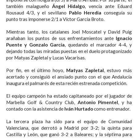
también malagueño
Ángel Hidalgo
, vencía ante Eduard
Rousaud 4/3, y el sevillano
Pablo Heredia
conseguía su
punto tras imponerse 2/1 a Víctor García Broto.
Mientras tanto, los catalanes Joel Moscatel y David Puig
arañaban los puntos de sus enfrentamientos ante
Ignacio
Puente y Gonzalo García
, quedando el marcador 4-4, y
dejando todas las miradas puestas en el duelo protagonizado
por Matyas Zapletal y Lucas Vacarisas.
Por fin, en el último hoyo,
Matyas Zapletal
, estuvo más
acertado y consiguió el ansiado punto con el que Andalucía
inaugura el palmarés de esta recién estrenada competición.
El equipo campeón ha estado capitaneado por el jugador de
Marbella Golf & Country Club,
Antonio Pimentel
, y ha
contado con la asistencia de
Iván Hurtado
como entrenador.
La tercera plaza ha sido para el equipo de Comunidad
Valenciana, que derrotó a Madrid por 3-2; la quinta para
Castilla y León, que ganó 3-2 a Baleares; y la séptima para