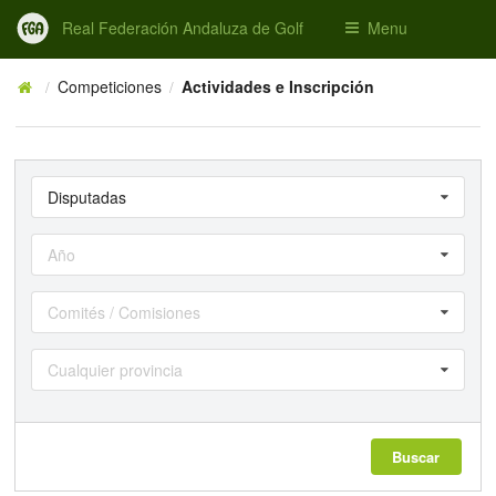
Real Federación Andaluza de Golf
Menu
Competiciones
Actividades e Inscripción
/
/
Disputadas
Año
Comités / Comisiones
Cualquier provincia
Buscar