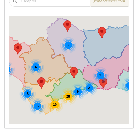
golfandalucia.com
2
6
5
2
4
2
9
8
28
16
6