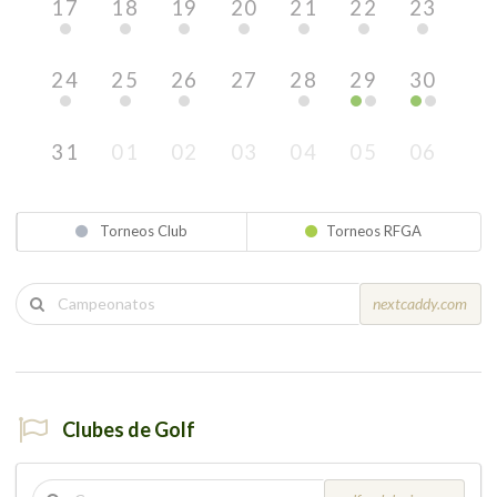
17
18
19
20
21
22
23
24
25
26
27
28
29
30
31
01
02
03
04
05
06
Torneos Club
Torneos RFGA
nextcaddy.com
Clubes de Golf