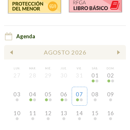
Agenda
AGOSTO 2026
LUN.
MAR.
MIÉ.
JUE.
VIE.
SÁB.
DOM.
27
28
29
30
31
01
02
03
04
05
06
07
08
09
10
11
12
13
14
15
16