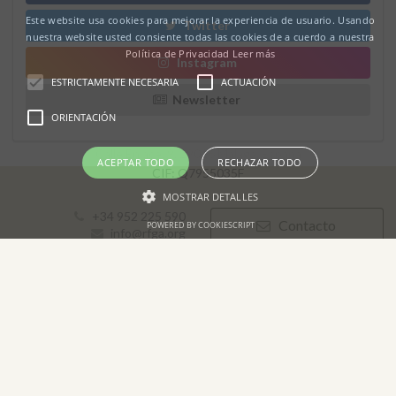
Este website usa cookies para mejorar la experiencia de usuario. Usando
Twitter
nuestra website usted consiente todas las cookies de a cuerdo a nuestra
Política de Privacidad
Leer más
Instagram
ESTRICTAMENTE NECESARIA
ACTUACIÓN
Newsletter
ORIENTACIÓN
Real Federación Andaluza de Golf
Calle Enlace, 9. 29016 Málaga, España
ACEPTAR TODO
RECHAZAR TODO
CIF: Q7955035F
MOSTRAR DETALLES
+34 952 225 590
Contacto
POWERED BY COOKIESCRIPT
info@rfga.org
2026 © Real Federación Andaluza de Golf
Política de Privacidad
Política de Cookies
Aviso legal
© DarkSky