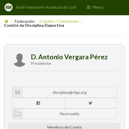
Real Federación Andaluza de Golf
Menu
Federación
Comités / Comisiones
/
/
/
Comité de Disciplina Deportiva
D. Antonio Vergara Pérez
Presidente
disciplina@rfga.org
Nextcaddy
Miembros del Comité