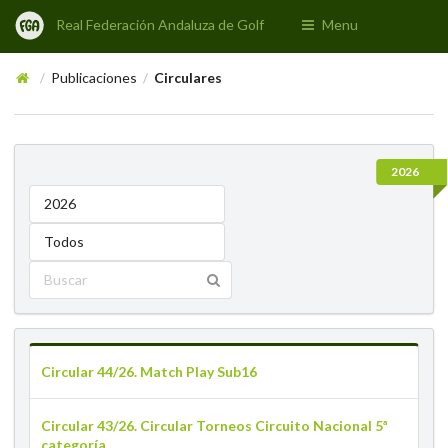
Real Federación Andaluza de Golf
Menu
Publicaciones
Circulares
/
/
2026
2026
Todos
Circular 44/26. Match Play Sub16
Circular 43/26. Circular Torneos Circuito Nacional 5ª
categoría