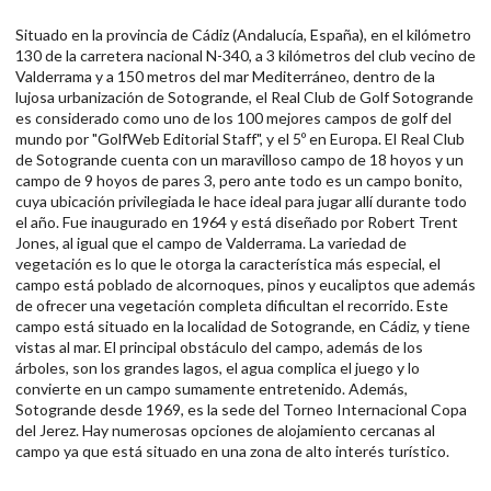
Situado en la provincia de Cádiz (Andalucía, España), en el kilómetro
130 de la carretera nacional N-340, a 3 kilómetros del club vecino de
Valderrama y a 150 metros del mar Mediterráneo, dentro de la
lujosa urbanización de Sotogrande, el Real Club de Golf Sotogrande
es considerado como uno de los 100 mejores campos de golf del
mundo por "GolfWeb Editorial Staff", y el 5º en Europa. El Real Club
de Sotogrande cuenta con un maravilloso campo de 18 hoyos y un
campo de 9 hoyos de pares 3, pero ante todo es un campo bonito,
cuya ubicación privilegiada le hace ideal para jugar allí durante todo
el año. Fue inaugurado en 1964 y está diseñado por Robert Trent
Jones, al igual que el campo de Valderrama. La variedad de
vegetación es lo que le otorga la característica más especial, el
campo está poblado de alcornoques, pinos y eucaliptos que además
de ofrecer una vegetación completa dificultan el recorrido. Este
campo está situado en la localidad de Sotogrande, en Cádiz, y tiene
vistas al mar. El principal obstáculo del campo, además de los
árboles, son los grandes lagos, el agua complica el juego y lo
convierte en un campo sumamente entretenido. Además,
Sotogrande desde 1969, es la sede del Torneo Internacional Copa
del Jerez. Hay numerosas opciones de alojamiento cercanas al
campo ya que está situado en una zona de alto interés turístico.