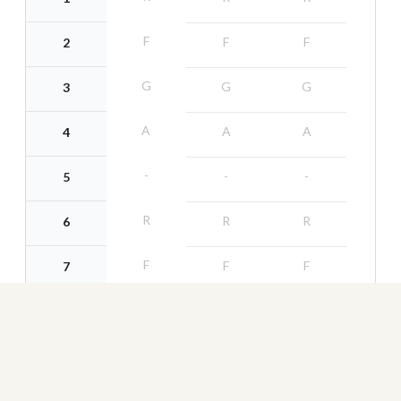
F
F
F
2
G
G
G
3
A
A
A
4
-
-
-
5
R
R
R
6
F
F
F
7
G
G
G
8
A
A
A
9
-
-
--
ida