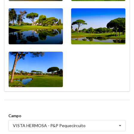
T. GOLF INFANTIL 5P3 HOYOS 07-07-26
07 Julio 2026
Martes
X PRO-AM RCGVH 2026
04 Julio 2026
Sábado
Copa Andalucía Mid Amateur Masculino
20 Junio 2026
Sábado
TORNEO MASTER SENIOR 17-06-26
17 Junio 2026
Miércoles
Campo
VISTA HERMOSA - P&P Pequecircuito
FINAL C. INFANTIL B.K. 18 HOYOS 13-06-26