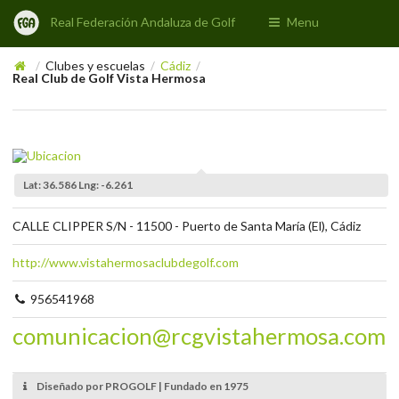
Real Federación Andaluza de Golf
Menu
Clubes y escuelas
Cádiz
/
/
/
Real Club de Golf Vista Hermosa
Lat: 36.586 Lng: -6.261
CALLE CLIPPER S/N - 11500 - Puerto de Santa María (El), Cádiz
http://www.vistahermosaclubdegolf.com
956541968
comunicacion@rcgvistahermosa.com
Diseñado por PROGOLF | Fundado en 1975