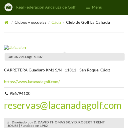
Real Federación Andaluza de Golf
Menu
Clubes y escuelas
Cádiz
Club de Golf La Cañada
/
/
/
Lat: 36.294 Lng: -5.307
CARRETERA Guadiaro KM1 S/N - 11311 - San Roque, Cádiz
https://www.lacanadagolf.com/
956794100
reservas@lacanadagolf.com
Diseñado por D. DAVID THOMAS SR. Y D. ROBERT TRENT
JONES | Fundado en 1982