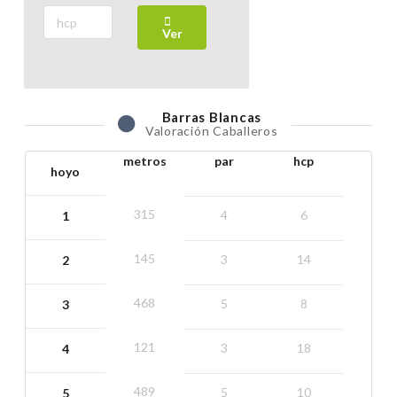
Torneo Ranking Gesmatec (Absoluto)
Ver
18 Julio 2026
Sábado
1ª Prueba Ranking Senior 2026
Barras
Blancas
Valoración Caballeros
16 Julio 2026
Jueves
metros
par
hcp
hoyo
1ª Prueba Ranking Damas 2026
315
4
6
1
14 Julio 2026
Martes
145
3
14
2
5ª Prueba Ranking Damas 2026
468
5
8
3
30 Junio 2026
Martes
121
3
18
4
5ª Prueba Ranking Senior 2026
489
5
10
5
25 Junio 2026