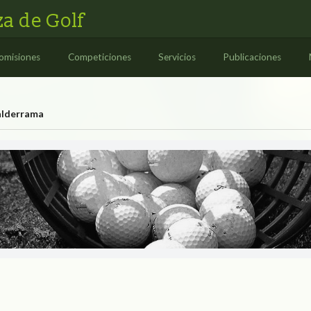
a de Golf
omisiones
Competiciones
Servicios
Publicaciones
alderrama
UB VALDERRAM