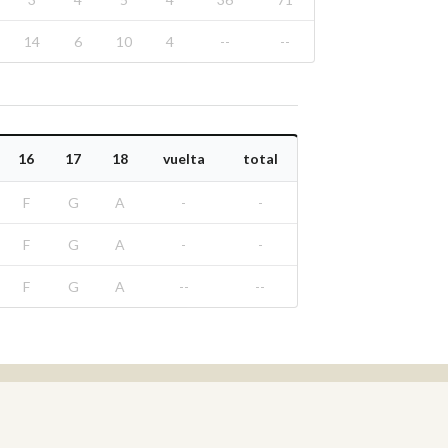
14
6
10
4
--
--
16
17
18
vuelta
total
F
G
A
-
-
F
G
A
-
-
F
G
A
--
--
Real Federación Andaluza de Golf
Calle Enlace, 9. 29016 Málaga, España
CIF: Q7955035F