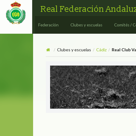
Real Federación Andaluz
Federación
Clubes y escuelas
Comités / C
Clubes y escuelas
Cádiz
Real Club V
/
/
/
Real Club Valderrama
REAL CL