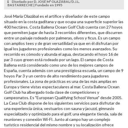
Diseñado por D. JOSÉ Mª OLAZÁBAL/D.J.L.
BASTARRECHE | Fundado en 1995
José María Olazábal es el artífice y diseñador de este campo
situado en la costa gaditana y que ocupa una superficie superior las
400 hectáres. Costa Ballena Ocean Golf Club cuenta con 27 hoyos
que permiten jugar de hasta 3 recorridos diferentes, que discurren
entre un paisaje rodeado por palmeras, olivos y ficus. Es un campo
con amplios tees y de gran versatilidad ya que en él disfrutan por
igual los jugadores profesionales como los menos avanzados. Su
recorrido es cómodo y abunda el agua, destacando el hoyo 16 de
par 3 cuyo green está rodeado por un lago. El campo de Costa
Ballena está considerado como uno de los mejores campos de
España, cuenta además con una prestigiosa escuela, un campo de 9
hoyos Par 3 y un centro de alto rendimiento para jugadores
profesionales. La zona de prácticas es una de las más amplias en
Europa y tiene vistas espectaculares al mar. Costa Ballena Ocean
Golf Club ha albergado toda clase de competiciones y
campeonatos. Es "European Qualifying School Venue" desde 2005.
La Casa Club dispone de los siguientes servicios para disfrutar de
una experiencia única, vestuarios con sauna y jacuzzi, gimnasio
especializado y optimizado para el golf, una elegante tienda, sala de
reuniones y conexión Wi-FI. Junto al campo hay un complejo
turístico residencial del mismo nombre y su localización ofrece