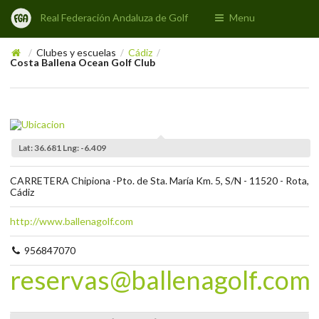
Real Federación Andaluza de Golf
Menu
Clubes y escuelas
Cádiz
/
/
/
Costa Ballena Ocean Golf Club
Lat: 36.681 Lng: -6.409
CARRETERA Chipiona -Pto. de Sta. María Km. 5, S/N - 11520 - Rota,
Cádiz
http://www.ballenagolf.com
956847070
reservas@ballenagolf.com