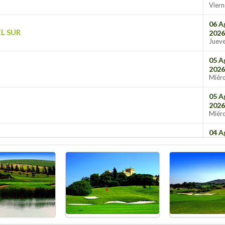
Viern
06 A
L SUR
2026
Juev
05 A
2026
Miérc
05 A
2026
Miérc
04 A
RIVADO)
2026
Mart
03 A
2026
Lune
03 A
2026
Lune