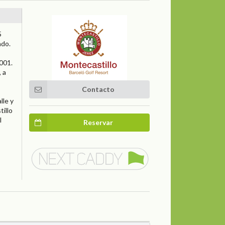
5
ndo.
001.
 a
Contacto
lle y
tillo
l
Reservar