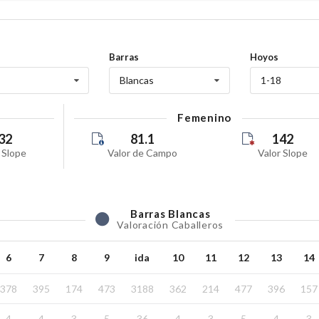
02 A
cía Heredia
2026
Domi
Barras
Hoyos
01 A
Blancas
1-18
2026
Sába
Femenino
30 J
Juev
32
81.1
142
 Slope
Valor de Campo
Valor Slope
26 J
Domi
24 J
VADO)
Barras
Blancas
Viern
Valoración Caballeros
19 J
Domi
6
7
8
9
ida
10
11
12
13
14
12 J
378
395
174
473
3188
362
214
477
396
157
Domi
4
4
3
5
36
4
3
5
4
3