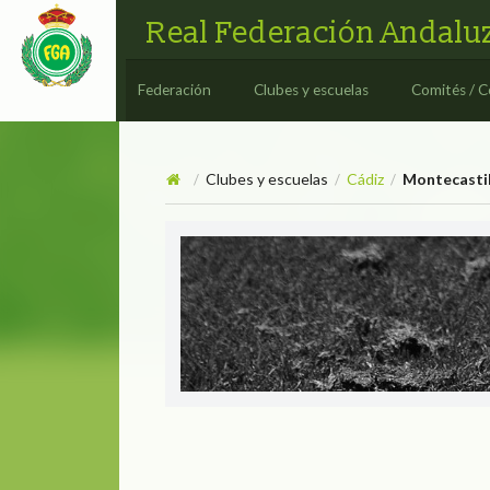
Real Federación Andaluz
Federación
Clubes y escuelas
Comités / C
Clubes y escuelas
Cádiz
Montecastil
/
/
/
Montecastillo Barceló Golf
MONTECASTILLO