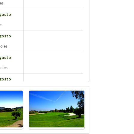
es
gosto
es
gosto
oles
gosto
oles
gosto
es
gosto
s
gosto
s