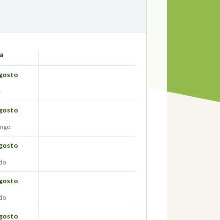
a
gosto
s
gosto
ngo
gosto
do
gosto
do
gosto