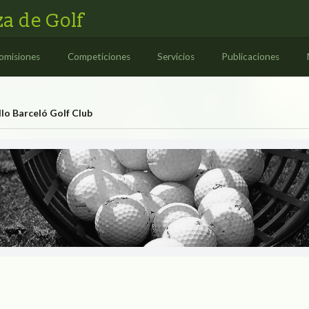
a de Golf
omisiones
Competiciones
Servicios
Publicaciones
lo Barceló Golf Club
 Club
 BARCELÓ GOLF CLUB