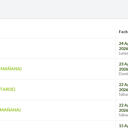
Fech
24 A
2026
Lune
23 A
O MAÑANA)
2026
Domi
22 A
 TARDE)
2026
Sába
22 A
O MAÑANA)
2026
Sába
15 A