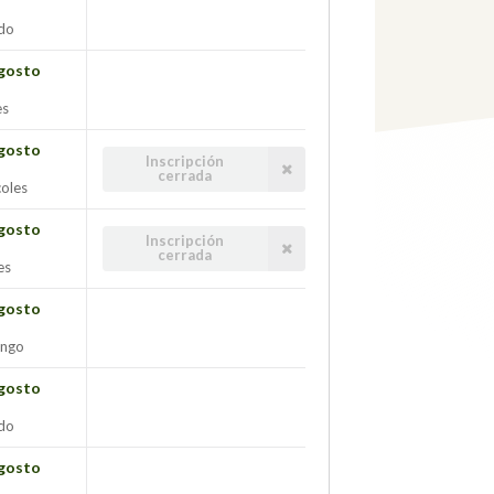
do
gosto
es
gosto
Inscripción
cerrada
oles
gosto
Inscripción
cerrada
es
gosto
ngo
gosto
do
gosto