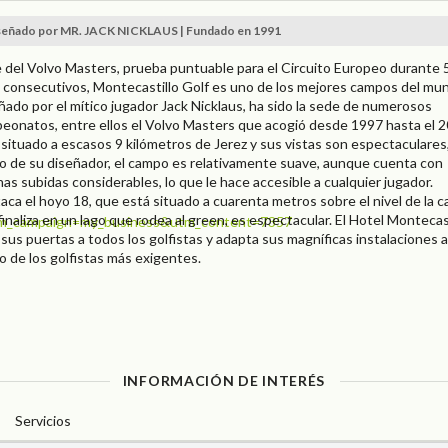
eñado por MR. JACK NICKLAUS | Fundado en 1991
 del Volvo Masters, prueba puntuable para el Circuito Europeo durante 
 consecutivos, Montecastillo Golf es uno de los mejores campos del mu
ñado por el mítico jugador Jack Nicklaus, ha sido la sede de numerosos
eonatos, entre ellos el Volvo Masters que acogió desde 1997 hasta el 2
 situado a escasos 9 kilómetros de Jerez y sus vistas son espectaculares,
o de su diseñador, el campo es relativamente suave, aunque cuenta con
nas subidas considerables, lo que le hace accesible a cualquier jugador.
aca el hoyo 18, que está situado a cuarenta metros sobre el nivel de la ca
finaliza en un lago que rodea al green, es espectacular. El Hotel Montecas
m_campaign=my_business&utm_content=7357
 sus puertas a todos los golfistas y adapta sus magníficas instalaciones a
o de los golfistas más exigentes.
INFORMACIÓN DE INTERÉS
Servicios