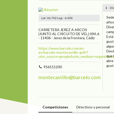
Dis
Sede
Lat: 36.702 Lng: -6.038
años
Dise
CARRETERA JEREZ A ARCOS
camp
(JUNTO AL CIRCUITO DE VEL.) KM..6
Está
- 11406 - Jerez de la Frontera, Cádiz
gust
algu
https://www.barcelo.com/es-
Dest
es/barcelo-montecastillo-golf/?
que 
utm_source=google&utm_medium=organic&ut
abre
gust
956151200
montecastillo@barcelo.com
Competiciones
Directivos y personal