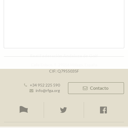
Real Federación Andaluza de Golf
Calle Enlace, 9. 29016 Málaga, España
CIF: Q7955035F
+34 952 225 590
Contacto
info@rfga.org