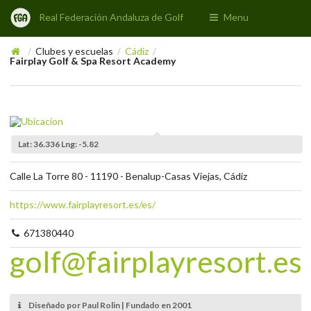
Real Federación Andaluza de Golf
Menu
Clubes y escuelas
Cádiz
/
/
/
Fairplay Golf & Spa Resort Academy
Lat: 36.336 Lng: -5.82
Calle La Torre 80 - 11190 - Benalup-Casas Viejas, Cádiz
https://www.fairplayresort.es/es/
671380440
golf@fairplayresort.es
Diseñado por Paul Rolin | Fundado en 2001