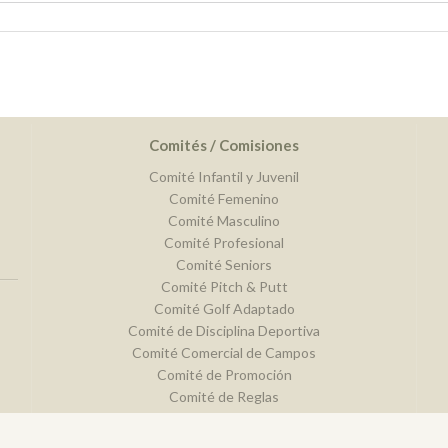
Comités / Comisiones
Comité Infantil y Juvenil
Comité Femenino
Comité Masculino
Comité Profesional
Comité Seniors
Comité Pitch & Putt
Comité Golf Adaptado
Comité de Disciplina Deportiva
Comité Comercial de Campos
Comité de Promoción
Comité de Reglas
Comité de Campos y Hándicap