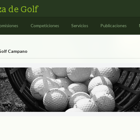
a de Golf
omisiones
Competiciones
Servicios
Publicaciones
Golf Campano
no
 DE GOLF CAM