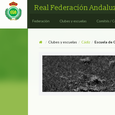
Real Federación Andaluz
Federación
Clubes y escuelas
Comités / C
Clubes y escuelas
Cádiz
Escuela de 
/
/
/
Escuela de Golf Campa
ESCUELA