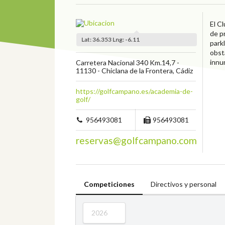
El C
de p
Lat: 36.353 Lng: -6.11
park
obst
innu
Carretera Nacional 340 Km.14,7 -
11130 - Chiclana de la Frontera, Cádiz
https://golfcampano.es/academia-de-
golf/
956493081
956493081
reservas@golfcampano.com
Competiciones
Directivos y personal
2026