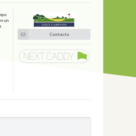
ampo
en un
s
Contacto