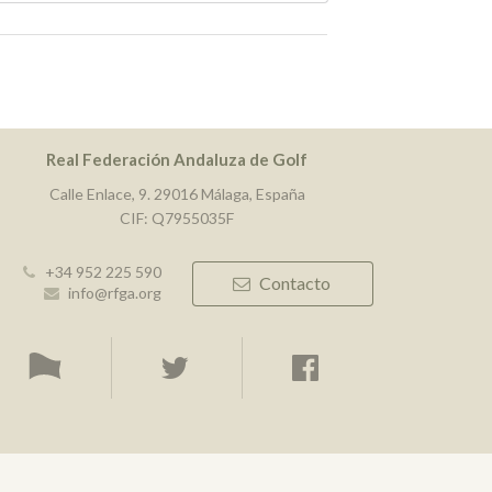
Real Federación Andaluza de Golf
Calle Enlace, 9. 29016 Málaga, España
CIF: Q7955035F
+34 952 225 590
Contacto
info@rfga.org