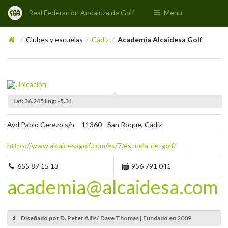
Real Federación Andaluza de Golf
Menu
Clubes y escuelas
Cádiz
Academia Alcaidesa Golf
/
/
/
Lat: 36.245 Lng: -5.31
Avd Pablo Cerezo s/n. - 11360 - San Roque, Cádiz
https://www.alcaidesagolf.com/es/7/escuela-de-golf/
655 87 15 13
956 791 041
academia@alcaidesa.com
Diseñado por D. Peter Allis/ Dave Thomas | Fundado en 2009