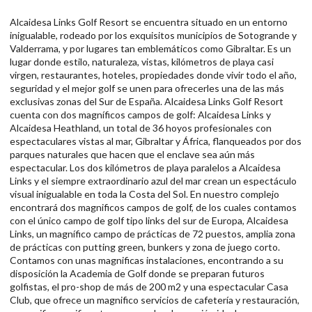
Alcaidesa Links Golf Resort se encuentra situado en un entorno
inigualable, rodeado por los exquisitos municipios de Sotogrande y
Valderrama, y por lugares tan emblemáticos como Gibraltar. Es un
lugar donde estilo, naturaleza, vistas, kilómetros de playa casi
virgen, restaurantes, hoteles, propiedades donde vivir todo el año,
seguridad y el mejor golf se unen para ofrecerles una de las más
exclusivas zonas del Sur de España. Alcaidesa Links Golf Resort
cuenta con dos magníficos campos de golf: Alcaidesa Links y
Alcaidesa Heathland, un total de 36 hoyos profesionales con
espectaculares vistas al mar, Gibraltar y África, flanqueados por dos
parques naturales que hacen que el enclave sea aún más
espectacular. Los dos kilómetros de playa paralelos a Alcaidesa
Links y el siempre extraordinario azul del mar crean un espectáculo
visual inigualable en toda la Costa del Sol. En nuestro complejo
encontrará dos magnificos campos de golf, de los cuales contamos
con el único campo de golf tipo links del sur de Europa, Alcaidesa
Links, un magnífico campo de prácticas de 72 puestos, amplia zona
de prácticas con putting green, bunkers y zona de juego corto.
Contamos con unas magnificas instalaciones, encontrando a su
disposición la Academia de Golf donde se preparan futuros
golfistas, el pro-shop de más de 200 m2 y una espectacular Casa
Club, que ofrece un magnifico servicios de cafetería y restauración,