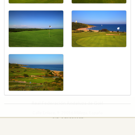
Real Federación Andaluza de Golf
Calle Enlace, 9. 29016 Málaga, España
CIF: Q7955035F
+34 952 225 590