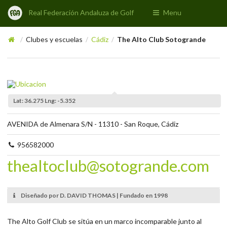
Real Federación Andaluza de Golf
Menu
Clubes y escuelas
Cádiz
The Alto Club Sotogrande
/
/
/
Lat: 36.275 Lng: -5.352
AVENIDA de Almenara S/N - 11310 - San Roque, Cádiz
956582000
thealtoclub@sotogrande.com
Diseñado por D. DAVID THOMAS | Fundado en 1998
The Alto Golf Club se sitúa en un marco incomparable junto al