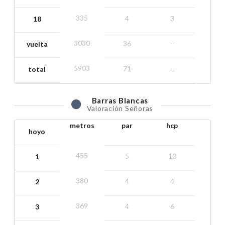
335
4
3
18
3030
36
--
vuelta
5903
71
--
total
Barras
Blancas
Valoración Señoras
metros
par
hcp
hoyo
455
5
10
1
380
4
4
2
369
4
6
3