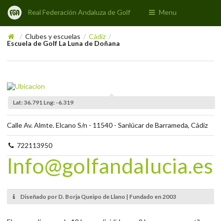
Real Federación Andaluza de Golf
Menu
Clubes y escuelas
Cádiz
/
/
/
Escuela de Golf La Luna de Doñana
Lat: 36.791 Lng: -6.319
Calle Av. Almte. Elcano S/n - 11540 - Sanlúcar de Barrameda, Cádiz
722113950
Info@golfandalucia.es
Diseñado por D. Borja Queipo de Llano | Fundado en 2003