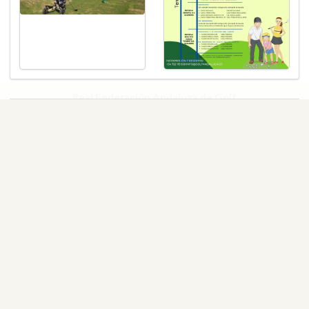
Real Federación Andaluza de Golf
Calle Enlace, 9. 29016 Málaga, España
CIF: Q7955035F
+34 952 225 590
Contacto
info@rfga.org
2026 © Real Federación Andaluza de Golf
Política de Privacidad
Política de Cookies
Aviso legal
© DarkSky