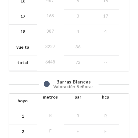
487
5
15
16
168
3
17
17
387
4
4
18
3227
36
--
vuelta
6448
72
--
total
Barras
Blancas
Valoración Señoras
metros
par
hcp
hoyo
R
R
R
1
F
F
F
2