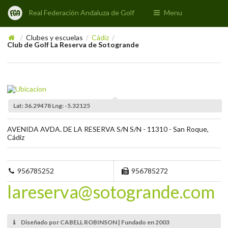
Real Federación Andaluza de Golf
Menu
Clubes y escuelas
Cádiz
/
/
/
Club de Golf La Reserva de Sotogrande
Lat: 36.29478 Lng: -5.32125
AVENIDA AVDA. DE LA RESERVA S/N S/N - 11310 - San Roque,
Cádiz
956785252
956785272
lareserva@sotogrande.com
Diseñado por CABELL ROBINSON | Fundado en 2003