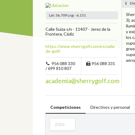
Dis
Sher
Lat: 36.709 Lng: -6.151
3), 
ilum
Calle Suiza s/n - 11407 - Jerez de la
y ex
Frontera, Cádiz
los 
supo
https://www.sherrygolf.com/escuela-
gree
de-golf/
supe
aero
956 088 330
956 088 331
/ 699 810 807
academia@sherrygolf.com
Competiciones
Directivos y personal
2026