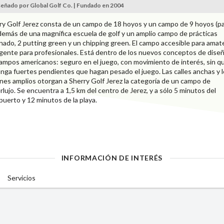
eñado por Global Golf Co. | Fundado en 2004
ry Golf Jerez consta de un campo de 18 hoyos y un campo de 9 hoyos (p
además de una magnífica escuela de golf y un amplio campo de prácticas
inado, 2 putting green y un chipping green. El campo accesible para amat
igente para profesionales. Está dentro de los nuevos conceptos de dise
campos americanos: seguro en el juego, con movimiento de interés, sin q
nga fuertes pendientes que hagan pesado el juego. Las calles anchas y 
nes amplios otorgan a Sherry Golf Jerez la categoría de un campo de
rlujo. Se encuentra a 1,5 km del centro de Jerez, y a sólo 5 minutos del
puerto y 12 minutos de la playa.
INFORMACIÓN DE INTERÉS
Servicios