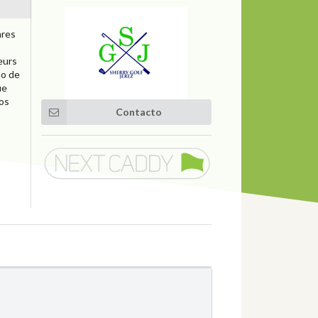
ares
eurs
ño de
ue
los
Contacto