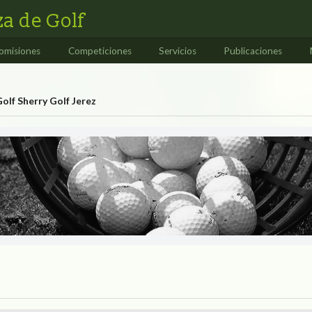
a de Golf
omisiones
Competiciones
Servicios
Publicaciones
olf Sherry Golf Jerez
 Jerez
F SHERRY GOLF JEREZ