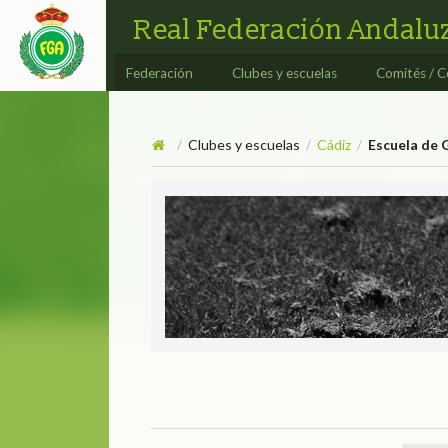
Real Federación Andaluz
Federación
Clubes y escuelas
Comités / C
Clubes y escuelas
Cádiz
Escuela de G
/
/
/
Escuela de Golf Sherry Golf
ESCUELA DE GOL