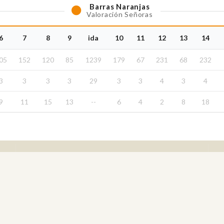
Barras
Naranjas
Valoración Señoras
6
7
8
9
ida
10
11
12
13
14
05
152
120
85
1239
179
67
231
68
232
3
3
3
3
29
3
3
4
3
4
9
11
15
13
--
6
4
2
8
18
Comités / Comisiones
Comité Infantil y Juvenil
Comité Femenino
Comité Masculino
Comité Profesional
Comité Seniors