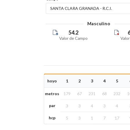
SANTA CLARA GRANADA - R.C.I.
Masculino
54.2
Valor de Campo
Valor
hoyo
1
2
3
4
5
metros
179
67
231
68
232
1
par
3
3
4
3
4
hcp
5
3
1
7
17