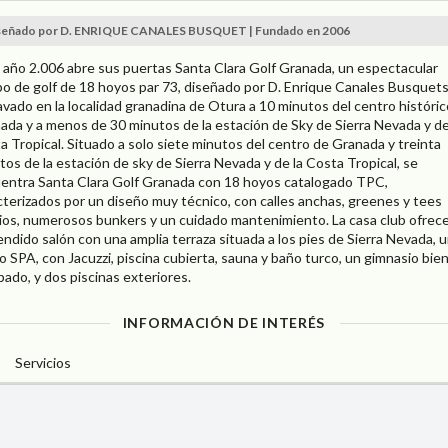
señado por D. ENRIQUE CANALES BUSQUET | Fundado en 2006
l año 2.006 abre sus puertas Santa Clara Golf Granada, un espectacular
o de golf de 18 hoyos par 73, diseñado por D. Enrique Canales Busquets
avado en la localidad granadina de Otura a 10 minutos del centro históri
ada y a menos de 30 minutos de la estación de Sky de Sierra Nevada y de
a Tropical. Situado a solo siete minutos del centro de Granada y treinta
tos de la estación de sky de Sierra Nevada y de la Costa Tropical, se
entra Santa Clara Golf Granada con 18 hoyos catalogado TPC,
cterizados por un diseño muy técnico, con calles anchas, greenes y tees
ios, numerosos bunkers y un cuidado mantenimiento. La casa club ofrec
endido salón con una amplia terraza situada a los pies de Sierra Nevada, 
so SPA, con Jacuzzi, piscina cubierta, sauna y baño turco, un gimnasio bie
pado, y dos piscinas exteriores.
INFORMACIÓN DE INTERÉS
Servicios