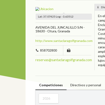
Di
En e
Lat: 37.07425 Lng: -3.63512
camp
Encl
AVENIDA DEL JUNCALILLO S/N -
Gran
18630 - Otura, Granada
Cost
minu
http://www.santaclaragolfgranada.com
encu
cara
858702800
ampl
espl
reservas@santaclaragolfgranada.com
lujo
equi
Competiciones
Directivos y personal
2026