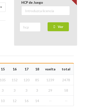
HCP de Juego
Ver
15
16
17
18
vuelta
total
105
152
120
85
1239
2478
3
3
3
3
29
58
10
12
16
14
--
--