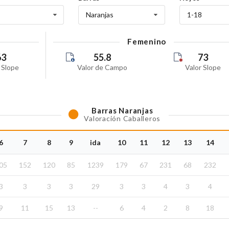
Naranjas
1-18
Femenino
63
55.8
73
 Slope
Valor de Campo
Valor Slope
Barras
Naranjas
Valoración Caballeros
6
7
8
9
ida
10
11
12
13
14
05
152
120
85
1239
179
67
231
68
232
3
3
3
3
29
3
3
4
3
4
9
11
15
13
--
6
4
2
8
18