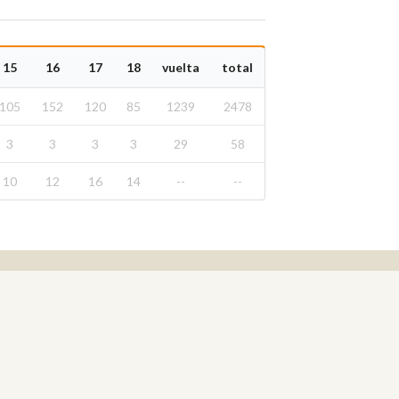
15
16
17
18
vuelta
total
105
152
120
85
1239
2478
3
3
3
3
29
58
10
12
16
14
--
--
Real Federación Andaluza de Golf
Calle Enlace, 9. 29016 Málaga, España
CIF: Q7955035F
+34 952 225 590
Contacto
info@rfga.org