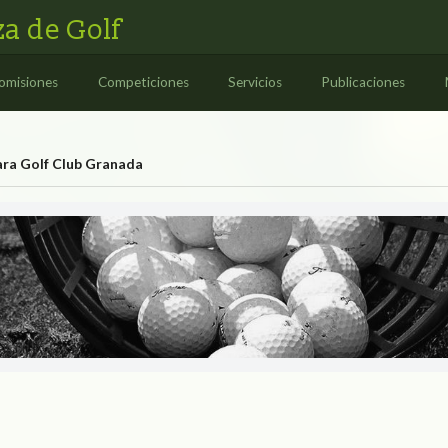
a de Golf
omisiones
Competiciones
Servicios
Publicaciones
ara Golf Club Granada
nada
OLF CLUB GRANADA