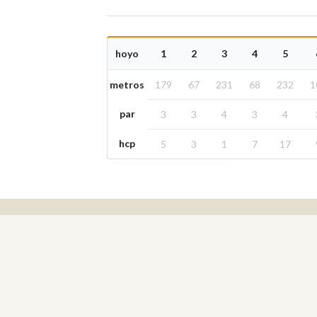
hoyo
1
2
3
4
5
metros
179
67
231
68
232
1
par
3
3
4
3
4
hcp
5
3
1
7
17
Clubes de Golf
Sevilla
Málaga
Cádiz
Granada
Córdoba
Jaén
Huelva
Almería