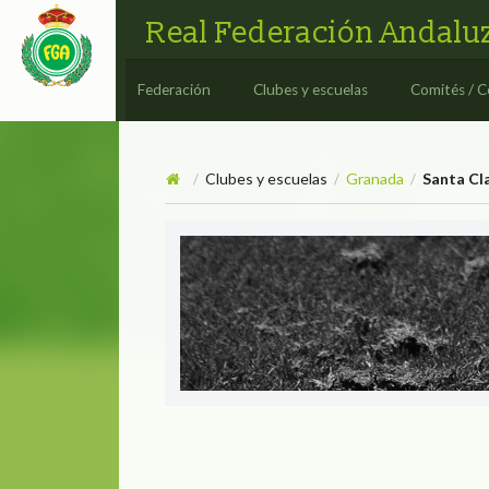
Real Federación Andaluz
Federación
Clubes y escuelas
Comités / C
Clubes y escuelas
Granada
Santa Cl
/
/
/
Santa Clara Golf Club Gra
SANTA CLARA G