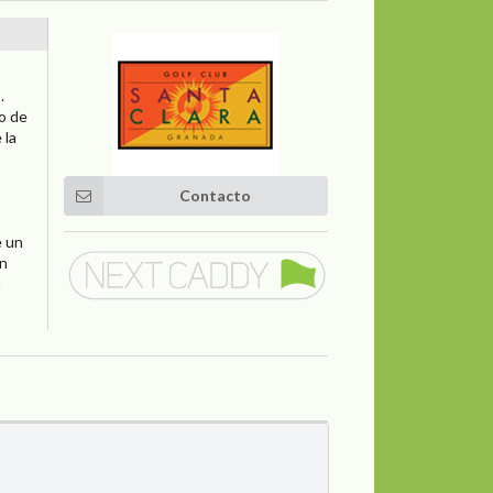
.
co de
 la
Contacto
e un
un
n