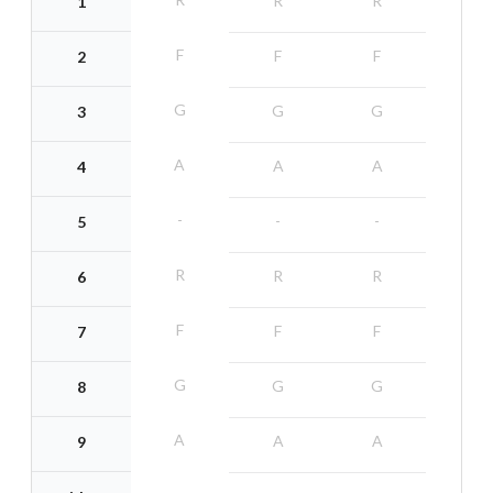
R
R
1
F
F
F
2
G
G
G
3
A
A
A
4
-
-
-
5
R
R
R
6
F
F
F
7
G
G
G
8
A
A
A
9