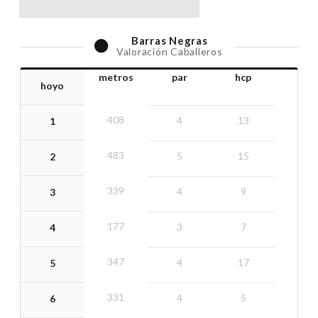
Barras
Negras
Valoración Caballeros
metros
par
hcp
hoyo
408
4
13
1
483
5
15
2
339
4
9
3
177
3
7
4
347
4
17
5
331
4
5
6