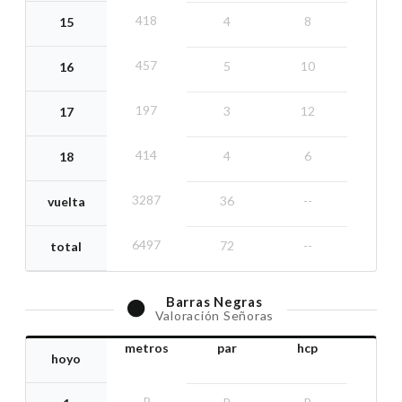
418
4
8
15
457
5
10
16
197
3
12
17
414
4
6
18
3287
36
--
vuelta
6497
72
--
total
Barras
Negras
Valoración Señoras
metros
par
hcp
hoyo
R