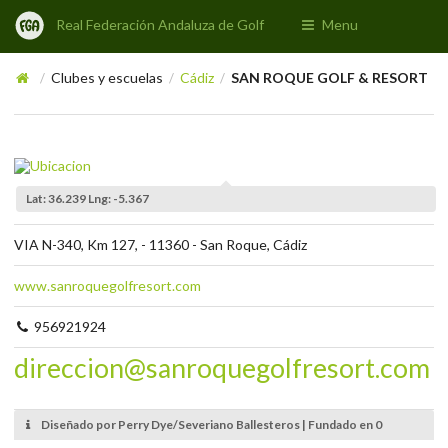
Real Federación Andaluza de Golf
Menu
Clubes y escuelas
Cádiz
SAN ROQUE GOLF & RESORT
/
/
/
Lat: 36.239 Lng: -5.367
VIA N-340, Km 127, - 11360 - San Roque, Cádiz
www.sanroquegolfresort.com
956921924
direccion@sanroquegolfresort.com
Diseñado por Perry Dye/Severiano Ballesteros | Fundado en 0