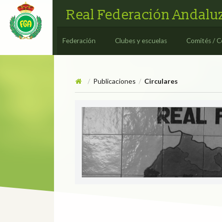
Real Federación Andaluz
Federación
Clubes y escuelas
Comités / C
Publicaciones
Circulares
/
/
Circulares
CIRCULAR