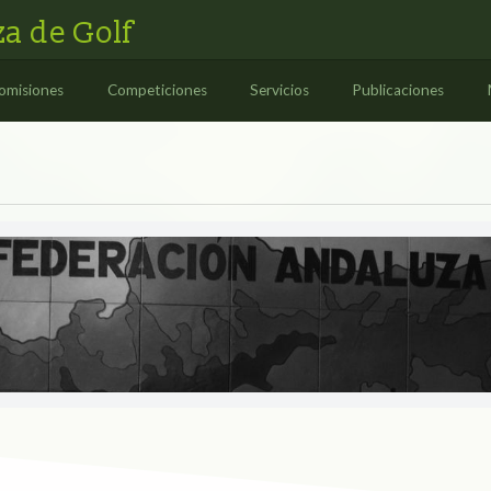
a de Golf
omisiones
Competiciones
Servicios
Publicaciones
ES