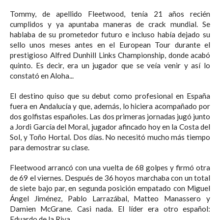
Tommy, de apellido Fleetwood, tenía 21 años recién
cumplidos y ya apuntaba maneras de crack mundial. Se
hablaba de su prometedor futuro e incluso había dejado su
sello unos meses antes en el European Tour durante el
prestigioso Alfred Dunhill Links Championship, donde acabó
quinto. Es decir, era un jugador que se veía venir y así lo
constató en Aloha...
El destino quiso que su debut como profesional en España
fuera en Andalucía y que, además, lo hiciera acompañado por
dos golfistas españoles. Las dos primeras jornadas jugó junto
a Jordi García del Moral, jugador afincado hoy en la Costa del
Sol, y Toño Hortal. Dos días. No necesitó mucho más tiempo
para demostrar su clase.
Fleetwood arrancó con una vuelta de 68 golpes y firmó otra
de 69 el viernes. Después de 36 hoyos marchaba con un total
de siete bajo par, en segunda posición empatado con Miguel
Ángel Jiménez, Pablo Larrazábal, Matteo Manassero y
Damien McGrane. Casi nada. El líder era otro español:
Eduardo de la Riva.