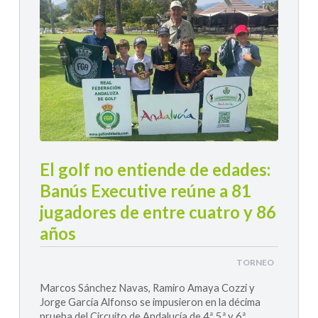
El golf no entiende de edades:
Banús Executive reúne a 81
jugadores de entre cuatro y 86
años
TORNEO
Marcos Sánchez Navas, Ramiro Amaya Cozzi y
Jorge García Alfonso se impusieron en la décima
prueba del Circuito de Andalucía de 4ª, 5ª y 6ª