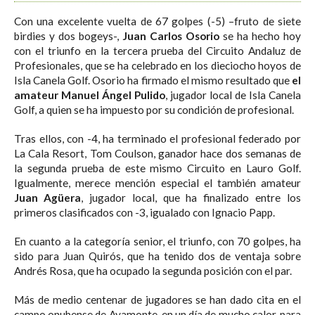
Con una excelente vuelta de 67 golpes (-5) –fruto de siete
birdies y dos bogeys-,
Juan Carlos Osorio
se ha hecho hoy
con el triunfo en la tercera prueba del Circuito Andaluz de
Profesionales, que se ha celebrado en los dieciocho hoyos de
Isla Canela Golf. Osorio ha firmado el mismo resultado que
el
amateur Manuel Ángel Pulido
, jugador local de Isla Canela
Golf, a quien se ha impuesto por su condición de profesional.
Tras ellos, con -4, ha terminado el profesional federado por
La Cala Resort, Tom Coulson, ganador hace dos semanas de
la segunda prueba de este mismo Circuito en Lauro Golf.
Igualmente, merece mención especial el también amateur
Juan Agüera
, jugador local, que ha finalizado entre los
primeros clasificados con -3, igualado con Ignacio Papp.
En cuanto a la categoría senior, el triunfo, con 70 golpes, ha
sido para Juan Quirós, que ha tenido dos de ventaja sobre
Andrés Rosa, que ha ocupado la segunda posición con el par.
Más de medio centenar de jugadores se han dado cita en el
campo onubense de Ayamonte, en un día de mucho calor, para