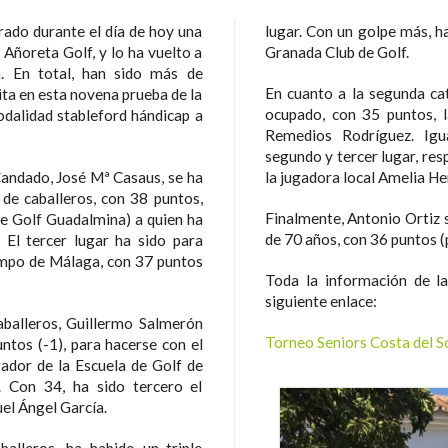
brado durante el día de hoy una
lugar. Con un golpe más, h
 Añoreta Golf, y lo ha vuelto a
Granada Club de Golf.
n. En total, han sido más de
En cuanto a la segunda cat
ita en esta novena prueba de la
ocupado, con 35 puntos, l
dalidad stableford hándicap a
Remedios Rodríguez. Ig
segundo y tercer lugar, res
 Candado, José Mª Casaus, se ha
la jugadora local Amelia H
 de caballeros, con 38 puntos,
Finalmente, Antonio Ortiz s
de Golf Guadalmina) a quien ha
de 70 años, con 36 puntos (
 El tercer lugar ha sido para
ampo de Málaga, con 37 puntos
Toda la información de l
siguiente enlace:
aballeros, Guillermo Salmerón
Torneo Seniors Costa del S
ntos (-1), para hacerse con el
gador de la Escuela de Golf de
. Con 34, ha sido tercero el
el Ángel García.