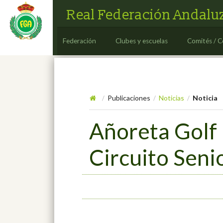
Real Federación Andaluz
Federación
Clubes y escuelas
Comités / C
Publicaciones
Noticias
Noticia
/
/
/
Añoreta Golf 
Circuito Seni