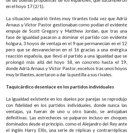
de las buenas propuestas de los españoles, que sucumbieron
en el hoyo 17 (2/1).
La situación adquirió tintes muy tirantes toda vez que Adriá
Arnaus y Víctor Pastor gestionaban como podían el evidente
empuje de Scott Gregory y Matthew Jordan, que tras una
fase de igualdad pasaron a dominar el partido con evidente
holgura, 3 hoyos de ventaja en el 9 que permanecían en el 12
pero que se desvanecieron en el 16 gracias a una enérgica
reacción española, que llevó el partido a una igualdad que se
prolongó más allá del hoyo 18, en concreto hasta el 19,
donde Adriá Arnaus y Víctor Pastor, excelsos tras unos hoyos
muy brillantes, acertaron a dar la puntilla a sus rivales.
Taquicárdico desenlace en los partidos individuales
La igualdad existente en los duelos por parejas se reprodujo
con fidelidad en los partidos individuales, donde nunca las
ventajas, ya fueran de uno u otro bando, se antojaban
definitivas. Las estrecheces se palparon incluso en choques
dominados desde el principio, como el Alejandro del Rey ante
el inglés Harry Ellis, una serie de réplicas y contrarréplicas