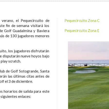
 verano, el Pequecircuito de
Pequecircuito Zona C
te fin de semana visitará los
Pequecircuito Zona E
b de Golf Guadalmina y Baviera
a más de 130 jugadores menores
ito, los jugadores disfrutarán
que disputarán nueve hoyos bajo
 play scratch.
Club de Golf Sotogrande, Santa
rán las últimas citas antes de
olf el 3 de diciembre.
os horarios de salida para este
 siguientes enlaces: