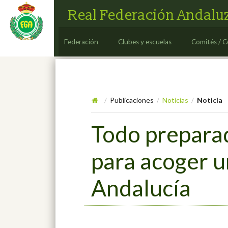
Real Federación Andaluz
Federación
Clubes y escuelas
Comités / C
Publicaciones
Noticias
Noticia
/
/
/
Todo preparad
para acoger u
Andalucía