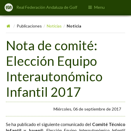
Real Federación Andaluza de Golf
Menu
Publicaciones
Noticias
Noticia
/
/
/
Nota de comité:
Elección Equipo
Interautonómico
Infantil 2017
Miércoles, 06 de septiembre de 2017
Se ha publicado el siguiente comunicado del
Comité Técnico
Infantil y Juvenil
:
Elección Equipo Interautonómico Infantil