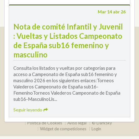
Mar 14 abr 26
Nota de comité Infantil y Juvenil
Real Federación Andaluza de Golf
: Vueltas y Listados Campeonato
Calle Enlace, 9. 29016 Málaga, España
de España sub16 femenino y
CIF: Q7955035F
masculino
+34 952 225 590
Consulta los listados y vueltas por categorías para
Contacto
info@rfga.org
acceso a Campeonato de España sub16 femenino y
masculino 2026 en los siguientes enlaces:Torneos
Valederos Campeonato de España sub16-
FemeninoTorneos Valederos Campeonato de España
sub16-MasculinoLis...
Seguir leyendo
2026 © Real Federación Andaluza de Golf
Política de Privacidad
Política de Cookies
Aviso legal
© DarkSky
Widget de competiciones
Login