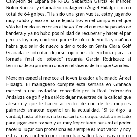
Campeón de España de RFEG, Sebastián García, el francés
Robin Roussel y el amateur malagueño Ángel Hidalgo con un
total de 64 golpes. “Ha sido una gran vuelta, estoy jugando
muy sólido y eso se ha reflejado hoy en el campo en el que
sólo he tenido un error en el hoyo 7 en el que me he pasado de
bandera y ya no hubo posibilidad de recuperar y hacer el par
pero estoy muy contento por este inicio de vuelta y mañana
habrá que salir de nuevo a darlo todo en Santa Clara Golf
Granada e intentar dejarse opciones de victoria para la
jornada final del sábado” resumía García Rodríguez al
término de su primera ronda en el diseño de Enrique Canales.
Mención especial merece el joven jugador aficionado Ángel
Hidalgo. El malagueño compite esta semana en Granada
merced a una invitación concedida por la Real Federación
Andaluza de golf y ha sabido dejar muestras de la calidad que
atesora y que le hacen acreedor de uno de los mejores
palmarés amateur español en la actualidad. “Si te digo la
verdad, hasta el lunes no tenía certeza de que estaba invitado
para jugar este torneo y es muy importante para mí el poder
hacerlo, jugar con profesionales siempre es motivador y hoy
estoy muy contento por como han salido las cosas con un