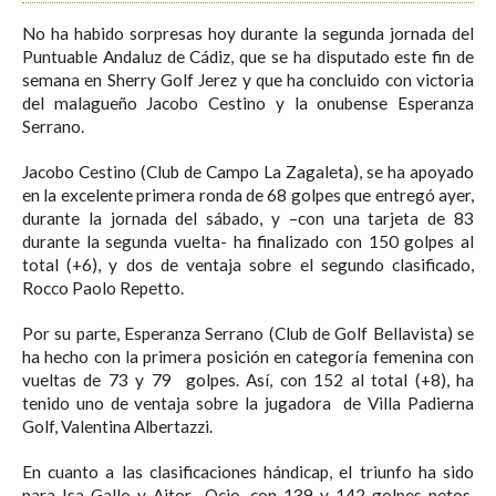
No ha habido sorpresas hoy durante la segunda jornada del
Puntuable Andaluz de Cádiz, que se ha disputado este fin de
semana en Sherry Golf Jerez y que ha concluido con victoria
del malagueño Jacobo Cestino y la onubense Esperanza
Serrano.
Jacobo Cestino (Club de Campo La Zagaleta), se ha apoyado
en la excelente primera ronda de 68 golpes que entregó ayer,
durante la jornada del sábado, y –con una tarjeta de 83
durante la segunda vuelta- ha finalizado con 150 golpes al
total (+6), y dos de ventaja sobre el segundo clasificado,
Rocco Paolo Repetto.
Por su parte, Esperanza Serrano (Club de Golf Bellavista) se
ha hecho con la primera posición en categoría femenina con
vueltas de 73 y 79 golpes. Así, con 152 al total (+8), ha
tenido uno de ventaja sobre la jugadora de Villa Padierna
Golf, Valentina Albertazzi.
En cuanto a las clasificaciones hándicap, el triunfo ha sido
para Isa Gallo y Aitor Ocio, con 139 y 142 golpes netos,