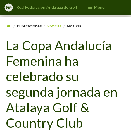
Real Federación Andaluza de Golf
Menu
Publicaciones
Noticias
Noticia
/
/
/
La Copa Andalucía
Femenina ha
celebrado su
segunda jornada en
Atalaya Golf &
Country Club