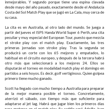
inmejorables. Y segundo porque tiene una espina clavada
desde mayo del año pasado, exactamente desde el Andalucía
Costa del Sol Match Play que se jugó en La Cala, muy cerca de
su casa.
La cita es en Australia, al otro lado del mundo. Se juega a
partir del jueves el ISPS Handa World Super 6 Perth, una cita
peculiar y muy especial del European Tour, puesto que mezcla
el stroke play con el match play. Exactamente, las tres
primeras jornadas son stroke play. Tras la segunda se
producirá un corte con los 65 mejores y empatados, lo
habitual en el circuito europeo, y después de la tercera habrá
otro más que seleccionará a los mejores 24. Ellos se
disputarán el torneo en modalidad match play el domingo en
partidos a seis hoyos. Es decir, golf vertiginoso. Quien golpea
primero tiene mucho ganado.
Scott ha llegado con mucho tiempo a Australia para preparar
de la mejor manera posible el torneo. Concretamente,
aterrizó el sábado, con tiempo más que suficiente para
adaptarse al jet lag. Habrá que jugar bien los primeros días
para meterse en el match play. Su caddie será Adolfo Juan