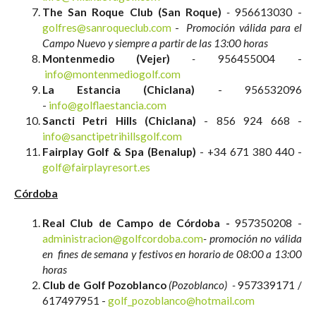
The San Roque Club (San Roque)
-
956613030 -
golfres@sanroqueclub.com
-
Promoción válida para el
Campo Nuevo y siempre a partir de las 13:00 horas
Montenmedio
(Vejer)
-
956455004 -
info@montenmediogolf.com
La Estancia (Chiclana)
- 956532096
-
info@golflaestancia.com
Sancti Petri Hills (Chiclana)
- 856 924 668 -
info@sanctipetrihillsgolf.com
Fairplay Golf & Spa (Benalup)
- +34 671 380 440 -
golf@fairplayresort.es
Córdoba
Real Club de Campo de Córdoba -
957350208 -
administracion@golfcordoba.com
- promoción no válida
en fines de semana y festivos en horario de 08:00 a 13:00
horas
Club de Golf Pozoblanco
(Pozoblanco) -
957339171 /
617497951 -
golf_pozoblanco@hotmail.com