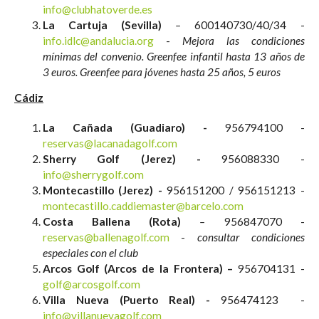
info@clubhatoverde.es
La Cartuja (Sevilla)
–
600140730/40/34 -
info.idlc@andalucia.org
-
Mejora las condiciones
mínimas del convenio. Greenfee infantil hasta 13 años de
3 euros. Greenfee para jóvenes hasta 25 años, 5 euros
Cádiz
La Cañada (Guadiaro) -
956794100 -
reservas@lacanadagolf.com
Sherry Golf (Jerez) -
956088330 -
info@sherrygolf.com
Montecastillo (Jerez) -
956151200 / 956151213 -
montecastillo.caddiemaster@barcelo.com
Costa Ballena (Rota)
–
956847070 -
reservas@ballenagolf.com
-
consultar condiciones
especiales con el club
Arcos Golf (Arcos de la Frontera) –
956704131 -
golf@arcosgolf.com
Villa Nueva (Puerto Real) -
956474123 -
info@villanuevagolf.com