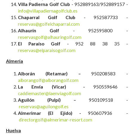
Villa Padierna Golf Club
- 952889163/952889157 -
info@villapadiernagolfclub.es
Chaparral Golf Club
- 952587733 -
reservas@golfelchaparral.com
Alhaurín Golf
- 952595800 -
reservasgolf@alhauringolf.com
El Paraíso Golf
- 952 88 38 35 -
reservas@elparaisogolf.com
Almería
Alborán (Retamar) –
950208583 -
alborangolf@alborangolf.com
La Envía (Vícar) -
950559646 -
caddiemaster@laenviagolf.com
Aguilón (Pulpí) –
950109518 -
reservas@aguilongolf.es
Almerimar (El Ejido) -
950607936 -
directorgolf@almerimar-resort.com
Huelva