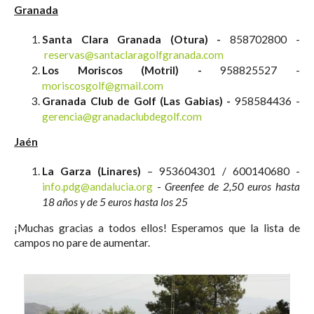
Granada
Santa Clara Granada (Otura) -
858702800 -
reservas@santaclaragolfgranada.com
Los Moriscos (Motril) -
958825527 -
moriscosgolf@gmail.com
Granada Club de Golf (Las Gabias) -
958584436 -
gerencia@granadaclubdegolf.com
Jaén
La Garza (Linares)
–
953604301 / 600140680 -
info.pdg@andalucia.org
-
Greenfee de 2,50 euros hasta
18 años y de 5 euros hasta los 25
¡Muchas gracias a todos ellos! Esperamos que la lista de
campos no pare de aumentar.