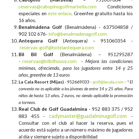
reservas@cabopinogolfmarbella.com
Condiciones
especiales en
este enlace
. Greenfee gratuito hasta los
16 años.
Benalmádena Golf
(Benalmádena) - 637504858 /
902 102 676-
info@benalmadenagolf.com
Antequera Golf
(Antequera
) –
951060354 -
reservas-golf@hotelantequera.com
Bil Bil Golf
(Benalmádena) –
951295287
-
reservas@bilbilhouse.com
- Mejora las condiciones
mínimas, ofreciendo, para los jugadores entre 14 y 25
años, greenfee de 13 euros
La Cala Resort (Mijas)
-
952669033 -
golf@lacala.com
-
* El
convenio no es aplicable a los jóvenes de entre 14 y 25 años. Para
niños de hasta 13 años, 2 euros, no siendo aplicable la promoción
a torneos.
Real Club de Golf Guadalmina
-
952 883 375 / 952
cadymaster@guadalminagolf.com
883 455 -
-
Consultar con el club al hacer la reserva, pues el
acuerdo está sujeto a un número máximo de jugadores
al día y siempre sujeto a disponibilidad