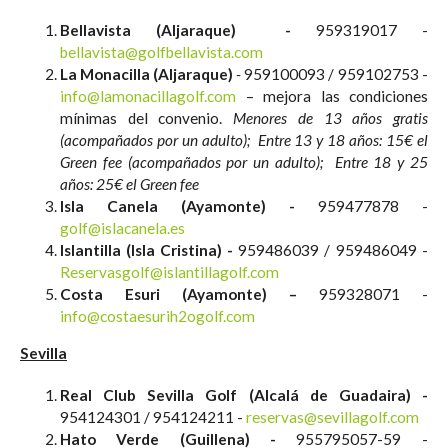
Bellavista (Aljaraque) -
959319017 -
bellavista@golfbellavista.com
La Monacilla (Aljaraque)
-
959100093 / 959102753 -
info@lamonacillagolf.com
– mejora las condiciones
mínimas del convenio.
Menores de 13 años gratis
(acompañados por un adulto); Entre 13 y 18 años: 15€ el
Green fee (acompañados por un adulto); Entre 18 y 25
años: 25€ el Green fee
Isla Canela (Ayamonte) -
959477878 -
golf@islacanela.es
Islantilla (Isla Cristina) -
959486039 / 959486049 -
Reservasgolf@islantillagolf.com
Costa Esuri (Ayamonte) –
959328071 -
info@costaesurih2ogolf.com
Sevilla
Real Club Sevilla Golf (Alcalá de Guadaira) -
954124301 / 954124211 -
reservas@sevillagolf.com
Hato Verde (Guillena) -
955795057-59 -