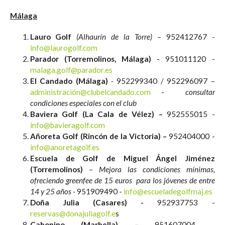
Málaga
Lauro Golf
(Alhaurín de la Torre) –
952412767 -
info@laurogolf.com
Parador (Torremolinos, Málaga) -
951011120 -
malaga.golf@parador.es
El Candado (Málaga)
-
952299340 / 952296097 –
administración@clubelcandado.com
-
consultar
condiciones especiales con el club
Baviera Golf (La Cala de Vélez) –
952555015 -
info@bavieragolf.com
Añoreta Golf (Rincón de la Victoria) –
952404000 -
info@anoretagolf.es
Escuela de Golf de Miguel Ángel Jiménez
(Torremolinos)
– Mejora las condiciones mínimas,
ofreciendo greenfee de 15 euros para los jóvenes de entre
14 y 25 años -
951909490 -
info@escueladegolfmaj.es
Doña Julia (Casares) -
952937753 -
reservas@donajuliagolf.e
s
Cabopino (Marbella) –
951607004
-