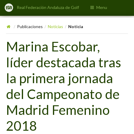
Real Federación Andaluza de Golf
Menu
Publicaciones
Noticias
Noticia
/
/
/
Marina Escobar,
líder destacada tras
la primera jornada
del Campeonato de
Madrid Femenino
2018