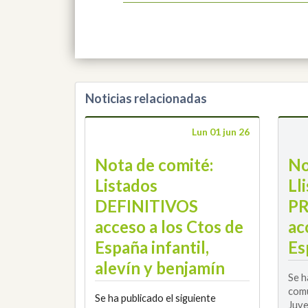
Noticias relacionadas
Lun 01 jun 26
Nota de comité:
No
Listados
Ll
DEFINITIVOS
PR
acceso a los Ctos de
ac
España infantil,
Es
alevín y benjamín
Se h
comu
Se ha publicado el siguiente
Juve