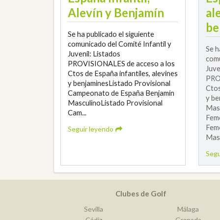
Alevín y Benjamín
al
be
Se ha publicado el siguiente
comunicado del Comité Infantil y
Se h
Juvenil: Listados
comu
PROVISIONALES de acceso a los
Juve
Ctos de España infantiles, alevines
PRO
y benjaminesListado Provisional
Ctos
Campeonato de España Benjamín
y be
MasculinoListado Provisional
Mas
Cam...
Feme
Feme
Seguir leyendo
Masc
Segu
Clubes de Golf
Sevilla
Málaga
Cádiz
Granada