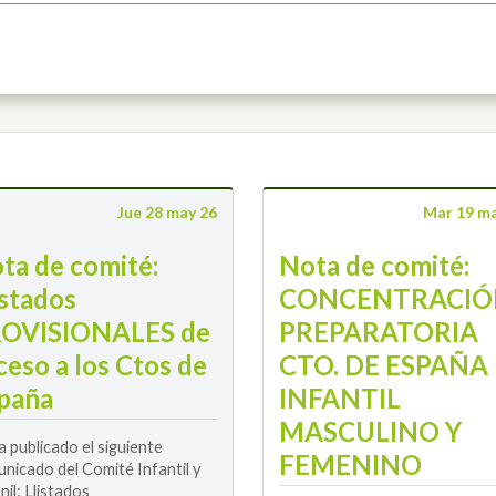
Jue 28 may 26
Mar 19 m
ta de comité:
Nota de comité:
istados
CONCENTRACIÓ
OVISIONALES de
PREPARATORIA
ceso a los Ctos de
CTO. DE ESPAÑA
paña
INFANTIL
MASCULINO Y
a publicado el siguiente
FEMENINO
nicado del Comité Infantil y
nil: Llistados