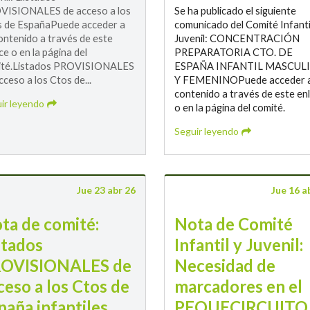
VISIONALES de acceso a los
Se ha publicado el siguiente
 de EspañaPuede acceder a
comunicado del Comité Infanti
ontenido a través de este
Juvenil: CONCENTRACIÓN
ce o en la página del
PREPARATORIA CTO. DE
ité.Listados PROVISIONALES
ESPAÑA INFANTIL MASCUL
cceso a los Ctos de...
Y FEMENINOPuede acceder a
contenido a través de este en
ir leyendo
o en la página del comité.
Seguir leyendo
Jue 23 abr 26
Jue 16 a
ta de comité:
Nota de Comité
stados
Infantil y Juvenil:
OVISIONALES de
Necesidad de
ceso a los Ctos de
marcadores en el
paña infantiles,
PEQUECIRCUITO