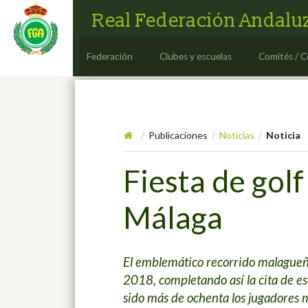
Real Federación Andaluz
Federación
Clubes y escuelas
Comités / C
Publicaciones
Noticias
Noticia
/
/
/
Fiesta de golf
Málaga
El emblemático recorrido malagueñ
2018, completando así la cita de es
sido más de ochenta los jugadores m