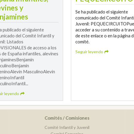
evines y
Se ha publicado el siguiente
njamines
comunicado del Comité Infanti
Juvenil: PEQUECIRCUITOPu
a publicado el siguiente
acceder a su contenido a trav
nicado del Comité Infantil y
de este enlace o en la página d
nil: Listados
comité.
VISIONALES de acceso a los
Seguir leyendo
 de España infantiles, alevines
njaminesBenjamín
culinoBenjamín
ninoAlevín MasculinoAlevín
ninoInfantil
ulinoInfantil...
ir leyendo
Comités / Comisiones
Comité Infantil y Juvenil
Comité Femenino