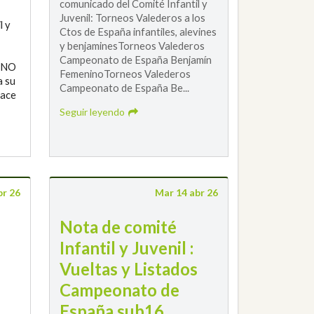
comunicado del Comité Infantil y
Juvenil: Torneos Valederos a los
l y
Ctos de España infantiles, alevines
y benjaminesTorneos Valederos
Campeonato de España Benjamín
INO
FemeninoTorneos Valederos
 su
Campeonato de España Be...
lace
Seguir leyendo
br 26
Mar 14 abr 26
Nota de comité
Infantil y Juvenil :
Vueltas y Listados
Campeonato de
España sub16