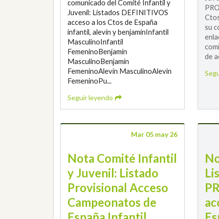
comunicado del Comité Infantil y
PRO
Juvenil: Listados DEFINITIVOS
Ctos
acceso a los Ctos de España
su c
infantil, alevín y benjamínInfantil
enla
MasculinoInfantil
com
FemeninoBenjamín
de a
MasculinoBenjamín
FemeninoAlevín MasculinoAlevin
Segu
FemeninoPu...
Seguir leyendo
Mar 05 may 26
Nota Comité Infantil
No
y Juvenil: Listado
Li
Provisional Acceso
PR
Campeonatos de
ac
España Infantil,
Es