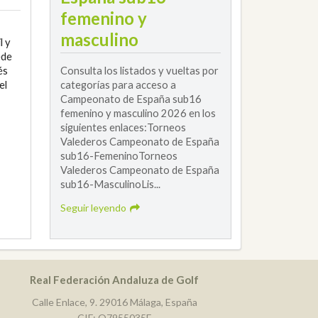
femenino y
masculino
l y
ede
és
Consulta los listados y vueltas por
el
categorías para acceso a
Campeonato de España sub16
femenino y masculino 2026 en los
siguientes enlaces:Torneos
Valederos Campeonato de España
sub16-FemeninoTorneos
Valederos Campeonato de España
sub16-MasculinoLis...
Seguir leyendo
Real Federación Andaluza de Golf
Calle Enlace, 9. 29016 Málaga, España
CIF: Q7955035F