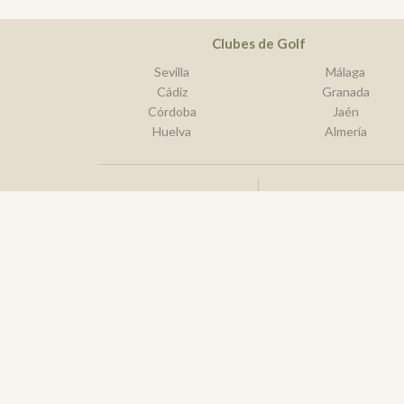
Clubes de Golf
Sevilla
Málaga
Cádiz
Granada
Córdoba
Jaén
Huelva
Almería
Best golf destination
2026 © Real Federación Andaluza de 