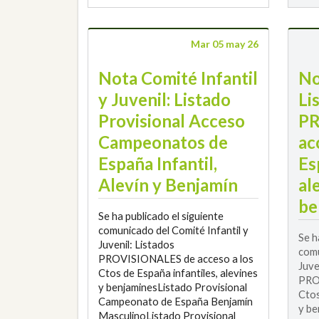
Mar 05 may 26
Nota Comité Infantil
No
y Juvenil: Listado
Li
Provisional Acceso
PR
Campeonatos de
ac
España Infantil,
Es
Alevín y Benjamín
al
be
Se ha publicado el siguiente
comunicado del Comité Infantil y
Se h
Juvenil: Listados
comu
PROVISIONALES de acceso a los
Juve
Ctos de España infantiles, alevines
PRO
y benjaminesListado Provisional
Ctos
Campeonato de España Benjamín
y be
MasculinoListado Provisional