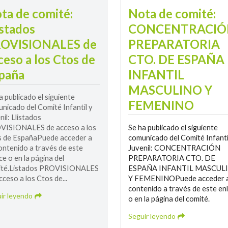
ta de comité:
Nota de comité:
istados
CONCENTRACIÓ
OVISIONALES de
PREPARATORIA
ceso a los Ctos de
CTO. DE ESPAÑA
paña
INFANTIL
MASCULINO Y
a publicado el siguiente
FEMENINO
nicado del Comité Infantil y
nil: Llistados
VISIONALES de acceso a los
Se ha publicado el siguiente
 de EspañaPuede acceder a
comunicado del Comité Infanti
ontenido a través de este
Juvenil: CONCENTRACIÓN
ce o en la página del
PREPARATORIA CTO. DE
ité.Listados PROVISIONALES
ESPAÑA INFANTIL MASCUL
cceso a los Ctos de...
Y FEMENINOPuede acceder a
contenido a través de este en
ir leyendo
o en la página del comité.
Seguir leyendo