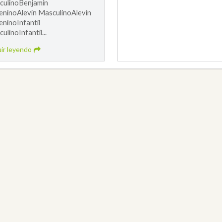
culinoBenjamín
ninoAlevín MasculinoAlevín
ninoInfantil
ulinoInfantil...
ir leyendo