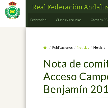
Real Federación Andaluz
Federación
Clubes y escuelas
Comités / C
Publicaciones
Noticias
Noticia
/
/
/
Nota de comit
Acceso Campeo
Benjamín 20