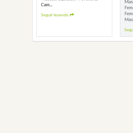
Mas
Cam...
Feme
Feme
Seguir leyendo
Masc
Segu