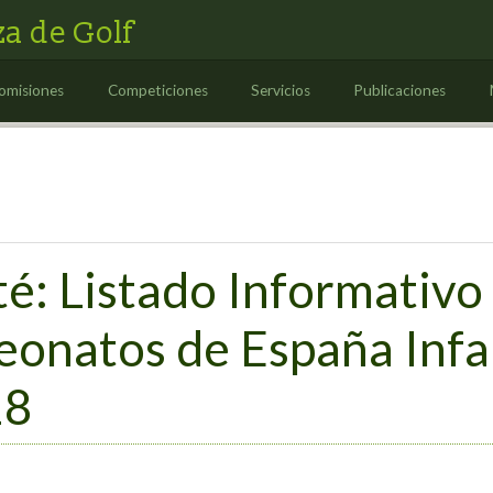
a de Golf
omisiones
Competiciones
Servicios
Publicaciones
é: Listado Informativo
natos de España Infant
18