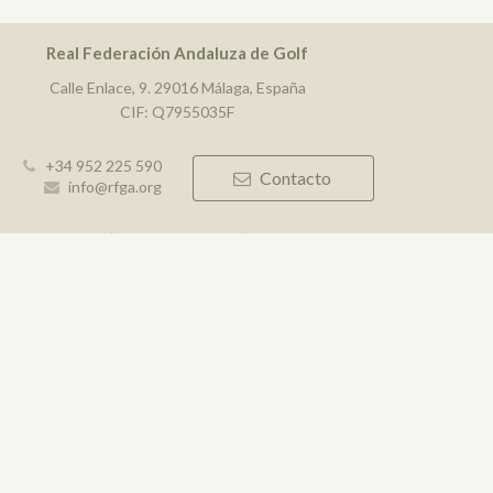
Real Federación Andaluza de Golf
Calle Enlace, 9. 29016 Málaga, España
CIF: Q7955035F
+34 952 225 590
Contacto
info@rfga.org
ky
Widget de competiciones
Login