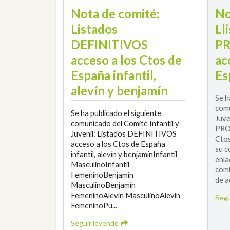
Nota de comité:
No
Listados
Ll
DEFINITIVOS
PR
acceso a los Ctos de
ac
España infantil,
Es
alevín y benjamín
Se h
comu
Se ha publicado el siguiente
Juve
comunicado del Comité Infantil y
PRO
Juvenil: Listados DEFINITIVOS
Ctos
acceso a los Ctos de España
su c
infantil, alevín y benjamínInfantil
enla
MasculinoInfantil
com
FemeninoBenjamín
de a
MasculinoBenjamín
FemeninoAlevín MasculinoAlevin
Segu
FemeninoPu...
Seguir leyendo