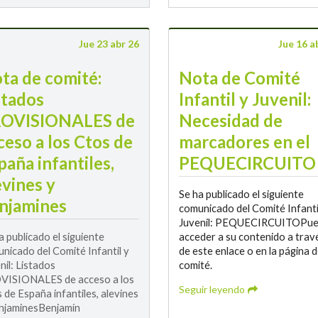
Jue 23 abr 26
Jue 16 a
ta de comité:
Nota de Comité
stados
Infantil y Juvenil:
OVISIONALES de
Necesidad de
ceso a los Ctos de
marcadores en el
paña infantiles,
PEQUECIRCUITO
evines y
Se ha publicado el siguiente
njamines
comunicado del Comité Infanti
Juvenil: PEQUECIRCUITOPu
a publicado el siguiente
acceder a su contenido a trav
nicado del Comité Infantil y
de este enlace o en la página d
nil: Listados
comité.
VISIONALES de acceso a los
Seguir leyendo
 de España infantiles, alevines
njaminesBenjamín