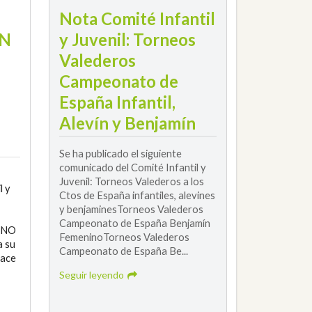
Nota Comité Infantil
N
y Juvenil: Torneos
Valederos
Campeonato de
España Infantil,
Alevín y Benjamín
Se ha publicado el siguiente
comunicado del Comité Infantil y
Juvenil: Torneos Valederos a los
l y
Ctos de España infantiles, alevines
y benjaminesTorneos Valederos
Campeonato de España Benjamín
INO
FemeninoTorneos Valederos
 su
Campeonato de España Be...
lace
Seguir leyendo