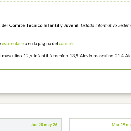
o del
Comité Técnico Infantil y Juvenil
:
Listado Informativo Siste
e
este enlace
o en la página del
comité
.
il masculino 12,6 Infantil femenino 13,9 Alevín masculino 21,4 
Jue 28 may 26
Mar 19 m