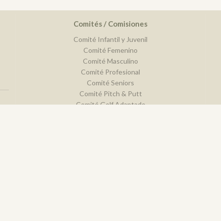
Comités / Comisiones
Comité Infantil y Juvenil
Comité Femenino
Comité Masculino
Comité Profesional
Comité Seniors
Comité Pitch & Putt
Comité Golf Adaptado
Comité de Disciplina Deportiva
Comité Comercial de Campos
Comité de Promoción
Comité de Reglas
Comité de Campos y Hándicap
Golf
Política de Privacidad
Política de Cookies
Aviso legal
© DarkS