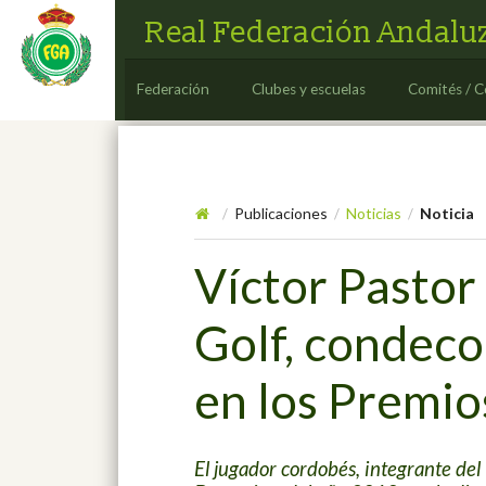
Real Federación Andaluz
Federación
Clubes y escuelas
Comités / C
Publicaciones
Noticias
Noticia
/
/
/
Víctor Pastor
Golf, condeco
en los Premio
El jugador cordobés, integrante de