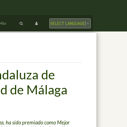
Más
SELECT LANGUAGE
▼
ndaluza de
ad de Málaga
aga, ha sido premiado como Mejor