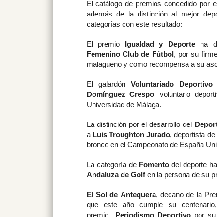
El catálogo de premios concedido por el
además de la distinción al mejor depo
categorías con este resultado:
El premio
Igualdad y Deporte
ha di
Femenino Club de Fútbol
, por su firm
malagueño y como recompensa a su ascen
El galardón
Voluntariado Deportivo
Domínguez Crespo
, voluntario deport
Universidad de Málaga.
La distinción por el desarrollo del
Deport
a
Luis Troughton Jurado
, deportista d
bronce en el Campeonato de España Univ
La categoría de
Fomento
del deporte ha
Andaluza de Golf
en la persona de su p
El Sol de Antequera
, decano de la Pre
que este año cumple su centenario,
premio
Periodismo Deportivo
por su 