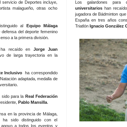
 servicio de Deportes incluye,
Los galardones para 
rtista malagueño, otras ocho
universitarios
han recaído
jugadora de Bádminton que
España en tres años con
stinguido al
Equipo Málaga
Triatlón
Ignacio González G
e defensa del deporte femenino
so a la primera división.
ha recaído en
Jorge Juan
ivo de larga trayectoria en la
e Inclusivo
ha correspondido
e Natación adaptada, medalla de
ersitario.
 sido para la
Real Federación
residente,
Pablo Mansilla
.
nsa en la provincia de Málaga,
 ha sido distinguido con el
apoyo a todos los eventos y