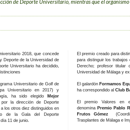
cción de Deporte Universitario, mientras que el organismo f
niversitario 2018, que concede
El premio creado para distin
 y Deporte de la Universidad de
para distinguir los trabajos
orte Universitario ha decidido,
Derecho; profesor titular
distinciones
Universidad de Málaga y ex
ograma Universitario de Golf de
El galardón
Formamos Equi
 Universitario en 2017) y
ha correspondido al
Club B
logía, ha sido elegido
Mejor
El premio Valores en e
por la dirección de Deporte
denomina
Premio Pablo 
 a los otros diez distinguidos en
Frutos Gómez
(Coordi
urso de la Gala del Deporte
Trasplantes de Málaga e Imp
día 11 de junio.