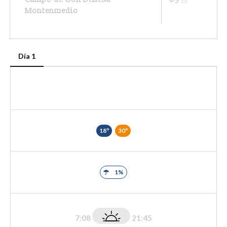
Montenmedio
Día 1
18º
30º
1%
7:08
21:45