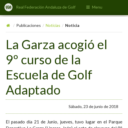
Real Federación Andaluza de Golf
Menu
Publicaciones
Noticias
Noticia
/
/
/
La Garza acogió el
9º curso de la
Escuela de Golf
Adaptado
Sábado, 23 de junio de 2018
El pasado día 21 de Junio, jueves, tuvo lugar en el Parque
Deportivo La Garza (Linares, Jaén) el acto de clausura del 9º