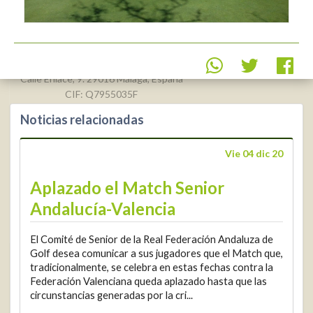
Real Federación Andaluza de
Golf
Calle Enlace, 9. 29016 Málaga, España
CIF: Q7955035F
Noticias relacionadas
+34 952 225
590
Contacto
Vie 04 dic 20
info@rfga.org
Aplazado el Match Senior
Andalucía-Valencia
El Comité de Senior de la Real Federación Andaluza de
Golf desea comunicar a sus jugadores que el Match que,
tradicionalmente, se celebra en estas fechas contra la
2026 © Real Federación Andaluza de Golf
Política de Privacidad
Federación Valenciana queda aplazado hasta que las
Política de Cookies
Aviso legal
© DarkSky
circunstancias generadas por la cri...
Widget de competiciones
Login