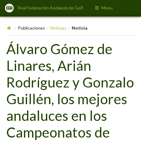
Real Federación Andaluza de Golf
Menu
Publicaciones
Noticias
Noticia
/
/
/
Álvaro Gómez de
Linares, Arián
Rodríguez y Gonzalo
Guillén, los mejores
andaluces en los
Campeonatos de