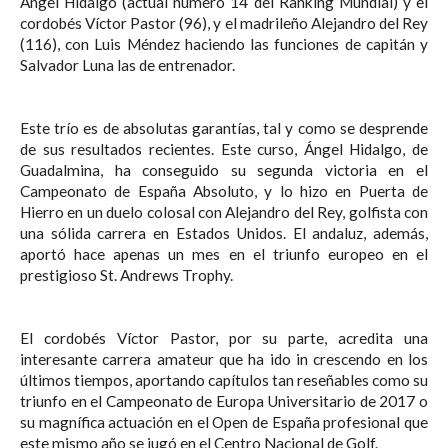
Ángel Hidalgo (actual número 14 del Ranking Mundial) y el
cordobés Víctor Pastor (96), y el madrileño Alejandro del Rey
(116), con Luis Méndez haciendo las funciones de capitán y
Salvador Luna las de entrenador.
Este trío es de absolutas garantías, tal y como se desprende
de sus resultados recientes. Este curso, Ángel Hidalgo, de
Guadalmina, ha conseguido su segunda victoria en el
Campeonato de España Absoluto, y lo hizo en Puerta de
Hierro en un duelo colosal con Alejandro del Rey, golfista con
una sólida carrera en Estados Unidos. El andaluz, además,
aportó hace apenas un mes en el triunfo europeo en el
prestigioso St. Andrews Trophy.
El cordobés Víctor Pastor, por su parte, acredita una
interesante carrera amateur que ha ido in crescendo en los
últimos tiempos, aportando capítulos tan reseñables como su
triunfo en el Campeonato de Europa Universitario de 2017 o
su magnífica actuación en el Open de España profesional que
este mismo año se jugó en el Centro Nacional de Golf.