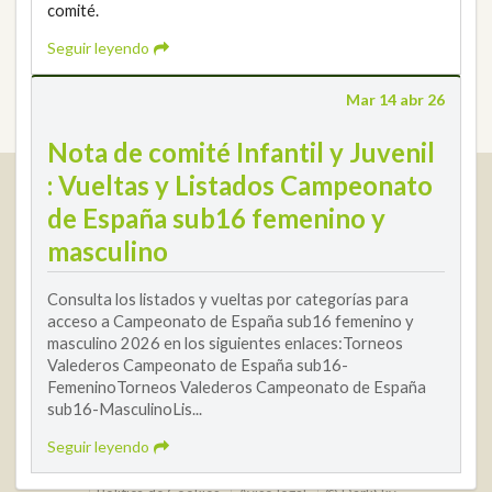
comité.
Seguir leyendo
Mar 14 abr 26
Nota de comité Infantil y Juvenil
Real Federación Andaluza de Golf
: Vueltas y Listados Campeonato
Calle Enlace, 9. 29016 Málaga, España
de España sub16 femenino y
CIF: Q7955035F
masculino
+34 952 225 590
Consulta los listados y vueltas por categorías para
Contacto
info@rfga.org
acceso a Campeonato de España sub16 femenino y
masculino 2026 en los siguientes enlaces:Torneos
Valederos Campeonato de España sub16-
FemeninoTorneos Valederos Campeonato de España
sub16-MasculinoLis...
Seguir leyendo
2026 © Real Federación Andaluza de Golf
Política de Privacidad