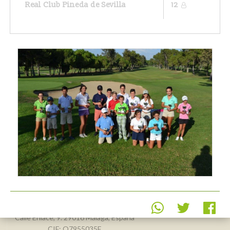
Real Club Pineda de Sevilla
12
Real Federación Andaluza de
Golf
Calle Enlace, 9. 29016 Málaga, España
CIF: Q7955035F