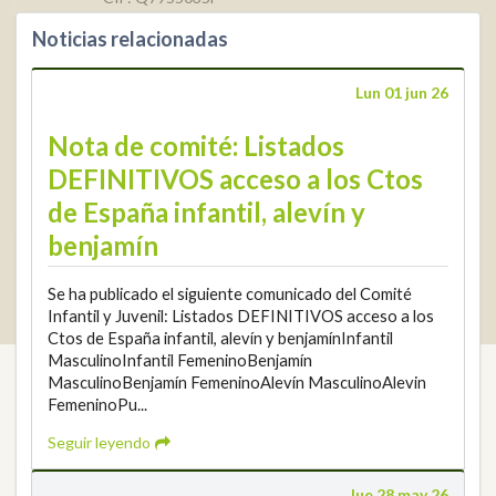
Noticias relacionadas
+34 952 225
590
Contacto
Lun 01 jun 26
info@rfga.org
Nota de comité: Listados
DEFINITIVOS acceso a los Ctos
de España infantil, alevín y
benjamín
2026 © Real Federación Andaluza de Golf
Política de Privacidad
Se ha publicado el siguiente comunicado del Comité
Política de Cookies
Aviso legal
© DarkSky
Infantil y Juvenil: Listados DEFINITIVOS acceso a los
Widget de competiciones
Login
Ctos de España infantil, alevín y benjamínInfantil
MasculinoInfantil FemeninoBenjamín
MasculinoBenjamín FemeninoAlevín MasculinoAlevin
FemeninoPu...
Seguir leyendo
Jue 28 may 26