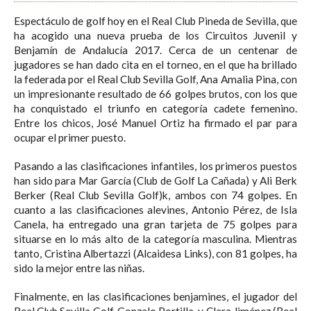
Espectáculo de golf hoy en el Real Club Pineda de Sevilla, que
ha acogido una nueva prueba de los Circuitos Juvenil y
Benjamín de Andalucía 2017. Cerca de un centenar de
jugadores se han dado cita en el torneo, en el que ha brillado
la federada por el Real Club Sevilla Golf, Ana Amalia Pina, con
un impresionante resultado de 66 golpes brutos, con los que
ha conquistado el triunfo en categoría cadete femenino.
Entre los chicos, José Manuel Ortiz ha firmado el par para
ocupar el primer puesto.
Pasando a las clasificaciones infantiles, los primeros puestos
han sido para Mar García (Club de Golf La Cañada) y Ali Berk
Berker (Real Club Sevilla Golf)k, ambos con 74 golpes. En
cuanto a las clasificaciones alevines, Antonio Pérez, de Isla
Canela, ha entregado una gran tarjeta de 75 golpes para
situarse en lo más alto de la categoría masculina. Mientras
tanto, Cristina Albertazzi (Alcaidesa Links), con 81 golpes, ha
sido la mejor entre las niñas.
Finalmente, en las clasificaciones benjamines, el jugador del
Real Club Sevilla Golf, Gonzalo Portilla, y Clara Jiménez (Real