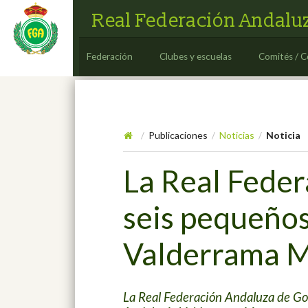
Real Federación Andaluz
Federación
Clubes y escuelas
Comités / C
Publicaciones
Noticias
Noticia
/
/
/
La Real Feder
seis pequeño
Valderrama M
La Real Federación Andaluza de Gol