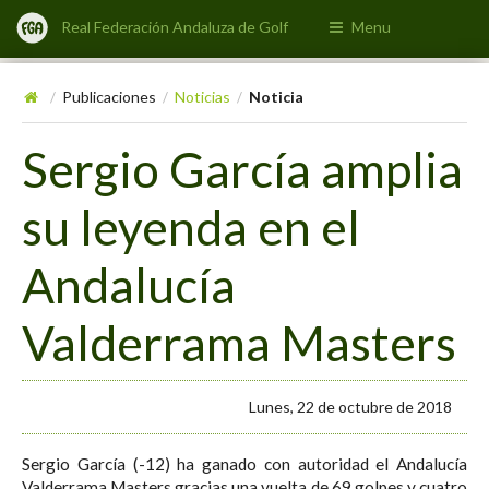
Real Federación Andaluza de Golf
Menu
Publicaciones
Noticias
Noticia
/
/
/
Sergio García amplia
su leyenda en el
Andalucía
Valderrama Masters
Lunes, 22 de octubre de 2018
Sergio García (-12) ha ganado con autoridad el Andalucía
Valderrama Masters gracias una vuelta de 69 golpes y cuatro