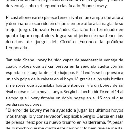
de ventaja sobre el segundo clasificado, Shane Lowry.
El castellonense no parece tener rival en un campo que adora
y domina, un recorrido en el que siempre aflora la magia de su
mejor juego. Gonzalo Fernández-Castaño ha terminado en
quinto lugar empatado y logra su objetivo de mantener los
derechos de juego del Circuito Europeo la próxima
temporada.
Tan solo Shane Lowry ha sido capaz de amenazar la ventaja de
cuatro golpes que García lograba en la segunda vuelta con su
espectacular tarjeta de siete bajo par. El irlandés se ha puesto a
un solo golpe de la cabeza en el hoyo 13 gracias a los seis birdies
sin errores que acumulaba hasta entonces, y a un bogey de su
rival en ese mismo hoyo. Luego, Sergio ha hecho birdie en el 14 al
tiempo que Lowry firmaba un doble bogey en el 15 con el que
perdía sus opciones.
“El error de Lowry me ha ayudado a jugar los últimos hoyos
más tranquilo y conservador”, explicaba Sergio García en sala
de prensa, feliz por su nuevo triunfo en Valderrama. “A pesar
de lo mucho que me gusta este campo y lo bien que se me da,