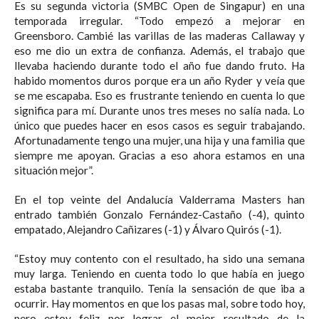
Es su segunda victoria (SMBC Open de Singapur) en una
temporada irregular. “Todo empezó a mejorar en
Greensboro. Cambié las varillas de las maderas Callaway y
eso me dio un extra de confianza. Además, el trabajo que
llevaba haciendo durante todo el año fue dando fruto. Ha
habido momentos duros porque era un año Ryder y veía que
se me escapaba. Eso es frustrante teniendo en cuenta lo que
significa para mí. Durante unos tres meses no salía nada. Lo
único que puedes hacer en esos casos es seguir trabajando.
Afortunadamente tengo una mujer, una hija y una familia que
siempre me apoyan. Gracias a eso ahora estamos en una
situación mejor”.
En el top veinte del Andalucía Valderrama Masters han
entrado también Gonzalo Fernández-Castaño (-4), quinto
empatado, Alejandro Cañizares (-1) y Álvaro Quirós (-1).
“Estoy muy contento con el resultado, ha sido una semana
muy larga. Teniendo en cuenta todo lo que había en juego
estaba bastante tranquilo. Tenía la sensación de que iba a
ocurrir. Hay momentos en que los pasas mal, sobre todo hoy,
pero estoy feliz por lograr el mejor resultado de la