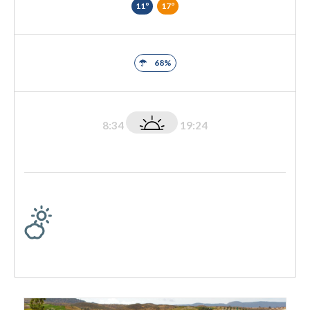
11º
17º
68%
8:34
19:24