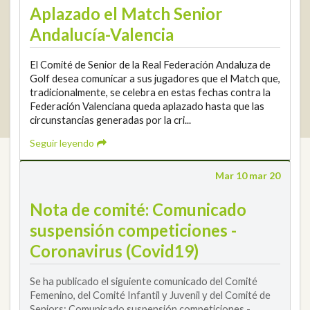
Aplazado el Match Senior
Andalucía-Valencia
El Comité de Senior de la Real Federación Andaluza de
Golf desea comunicar a sus jugadores que el Match que,
tradicionalmente, se celebra en estas fechas contra la
2026 © Real Federación Andaluza de Golf
Política de Privacidad
Federación Valenciana queda aplazado hasta que las
Política de Cookies
Aviso legal
© DarkSky
circunstancias generadas por la cri...
Widget de competiciones
Login
Seguir leyendo
Mar 10 mar 20
Nota de comité: Comunicado
suspensión competiciones -
Coronavirus (Covid19)
Se ha publicado el siguiente comunicado del Comité
Femenino, del Comité Infantil y Juvenil y del Comité de
Seniors: Comunicado suspensión competiciones -