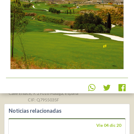
Real Federación Andaluza de
Golf
Calle Enlace, 9. 29016 Málaga, España
CIF: Q7955035F
Noticias relacionadas
+34 952 225
590
Contacto
Vie 04 dic 20
info@rfga.org