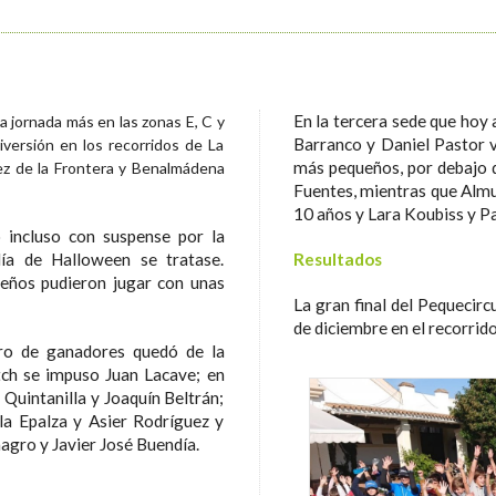
En la tercera sede que hoy 
 jornada más en las zonas E, C y
Barranco y Daniel Pastor v
iversión en los recorridos de La
más pequeños, por debajo d
rez de la Frontera y Benalmádena
Fuentes, mientras que Almu
10 años y Lara Koubiss y Pa
 incluso con suspense por la
ía de Halloween se tratase.
Resultados
ueños pudieron jugar con unas
La gran final del Pequecirc
de diciembre en el recorrid
dro de ganadores quedó de la
tch se impuso Juan Lacave; en
Quintanilla y Joaquín Beltrán;
la Epalza y Asier Rodríguez y
gro y Javier José Buendía.