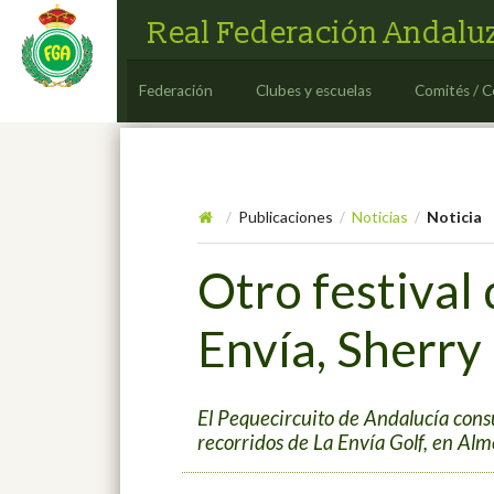
Real Federación Andaluz
Federación
Clubes y escuelas
Comités / C
Publicaciones
Noticias
Noticia
/
/
/
Otro festival 
Envía, Sherry
El Pequecircuito de Andalucía consu
recorridos de La Envía Golf, en Alm