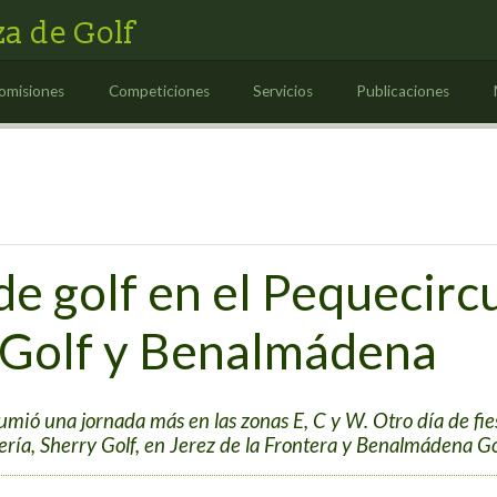
a de Golf
omisiones
Competiciones
Servicios
Publicaciones
de golf en el Pequecirc
 Golf y Benalmádena
mió una jornada más en las zonas E, C y W. Otro día de fies
ería, Sherry Golf, en Jerez de la Frontera y Benalmádena Go