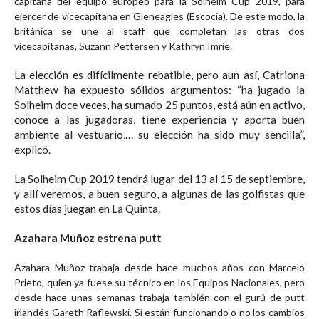
capitana del equipo europeo para la Solheim Cup 2019, para
ejercer de vicecapitana en Gleneagles (Escocia). De este modo, la
británica se une al staff que completan las otras dos
vicecapitanas, Suzann Pettersen y Kathryn Imrie.
La elección es difícilmente rebatible, pero aun así, Catriona
Matthew ha expuesto sólidos argumentos: “ha jugado la
Solheim doce veces, ha sumado 25 puntos, está aún en activo,
conoce a las jugadoras, tiene experiencia y aporta buen
ambiente al vestuario,… su elección ha sido muy sencilla”,
explicó.
La Solheim Cup 2019 tendrá lugar del 13 al 15 de septiembre,
y allí veremos, a buen seguro, a algunas de las golfistas que
estos días juegan en La Quinta.
Azahara Muñoz estrena putt
Azahara Muñoz trabaja desde hace muchos años con Marcelo
Prieto, quien ya fuese su técnico en los Equipos Nacionales, pero
desde hace unas semanas trabaja también con el gurú de putt
irlandés Gareth Raflewski. Si están funcionando o no los cambios