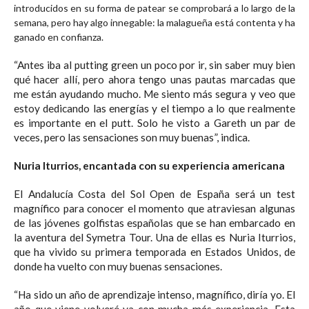
introducidos en su forma de patear se comprobará a lo largo de la
semana, pero hay algo innegable: la malagueña está contenta y ha
ganado en confianza.
“Antes iba al putting green un poco por ir, sin saber muy bien
qué hacer allí, pero ahora tengo unas pautas marcadas que
me están ayudando mucho. Me siento más segura y veo que
estoy dedicando las energías y el tiempo a lo que realmente
es importante en el putt. Solo he visto a Gareth un par de
veces, pero las sensaciones son muy buenas”, indica.
Nuria Iturrios, encantada con su experiencia americana
El Andalucía Costa del Sol Open de España será un test
magnífico para conocer el momento que atraviesan algunas
de las jóvenes golfistas españolas que se han embarcado en
la aventura del Symetra Tour. Una de ellas es Nuria Iturrios,
que ha vivido su primera temporada en Estados Unidos, de
donde ha vuelto con muy buenas sensaciones.
“Ha sido un año de aprendizaje intenso, magnífico, diría yo. El
año que viene volveré ya con mucha más experiencia. Esta