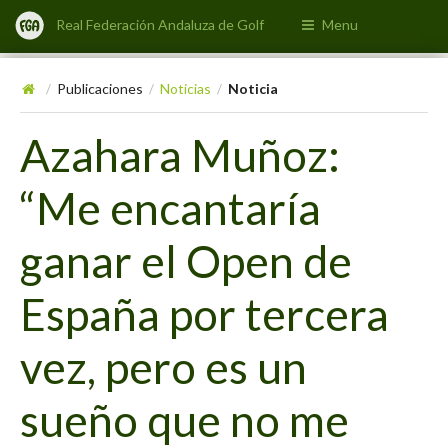
Real Federación Andaluza de Golf
Menu
Publicaciones
Noticias
Noticia
/
/
/
Azahara Muñoz:
“Me encantaría
ganar el Open de
España por tercera
vez, pero es un
sueño que no me