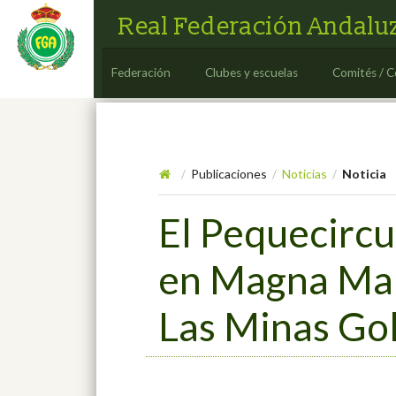
Real Federación Andaluz
Federación
Clubes y escuelas
Comités / C
Publicaciones
Noticias
Noticia
/
/
/
El Pequecircu
en Magna Mar
Las Minas Gol