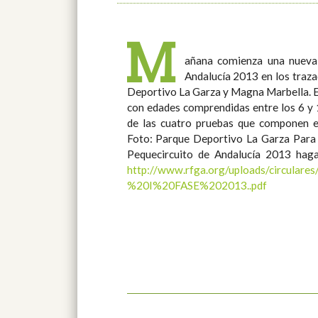
M
añana comienza una nueva 
Andalucía 2013 en los traz
Deportivo La Garza y Magna Marbella. En total, más de 180 jugadores,
con edades comprendidas entre los 6 y 
de las cuatro pruebas que componen es
Foto: Parque Deportivo La Garza Para más información referente al
Pequecircuito de Andalucía 2013 haga 
http://www.rfga.org/uploads/circu
%20I%20FASE%202013..pdf