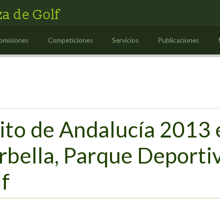
a de Golf
omisiones
Competiciones
Servicios
Publicaciones
ito de Andalucía 2013 
bella, Parque Deportiv
f