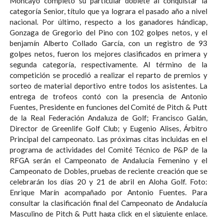
Moncayo completó su particular doblete al conquistar la
categoría Senior, título que ya lograra el pasado año a nivel
nacional. Por último, respecto a los ganadores hándicap,
Gonzaga de Gregorio del Pino con 102 golpes netos, y el
benjamín Alberto Collado García, con un registro de 93
golpes netos, fueron los mejores clasificados en primera y
segunda categoría, respectivamente. Al término de la
competición se procedió a realizar el reparto de premios y
sorteo de material deportivo entre todos los asistentes. La
entrega de trofeos contó con la presencia de Antonio
Fuentes, Presidente en funciones del Comité de Pitch & Putt
de la Real Federación Andaluza de Golf; Francisco Galán,
Director de Greenlife Golf Club; y Eugenio Alises, Árbitro
Principal del campeonato. Las próximas citas incluidas en el
programa de actividades del Comité Técnico de P&P de la
RFGA serán el Campeonato de Andalucía Femenino y el
Campeonato de Dobles, pruebas de reciente creación que se
celebrarán los días 20 y 21 de abril en Aloha Golf. Foto:
Enrique Marín acompañado por Antonio Fuentes. Para
consultar la clasificación final del Campeonato de Andalucía
Masculino de Pitch & Putt haga click en el siguiente enlace.