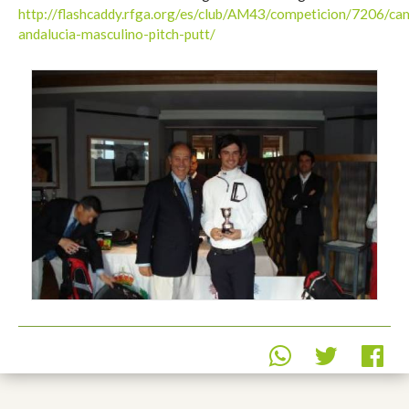
http://flashcaddy.rfga.org/es/club/AM43/competicion/7206/c
andalucia-masculino-pitch-putt/